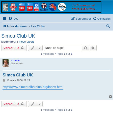
FAQ
S’enregistrer
Connexion
R
Index du forum
Les Clubs
e
Simca Club UK
c
Modérateur :
moderateurs
h
Rechercher
Recherche 
Verrouillé
e
1 message • Page
1
sur
1
r
aronde
c
Site Admin
h
Simca Club UK
e
M
12 mars 2006 22:27
r
e
s
http://www.simcatalbotclub.org/index.html
s
a
g
e
Verrouillé
1 message • Page
1
sur
1