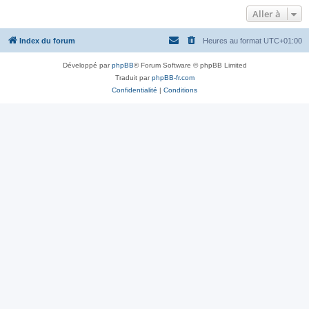
Aller à
Index du forum
Heures au format
UTC+01:00
Développé par
phpBB
® Forum Software © phpBB Limited
Traduit par
phpBB-fr.com
Confidentialité
|
Conditions