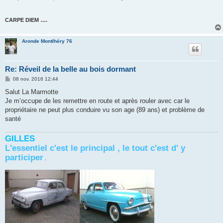
CARPE DIEM ….
Aronde Montlhéry 76
Re: Réveil de la belle au bois dormant
M
08 nov. 2016 12:44
e
s
Salut La Marmotte
s
Je m’occupe de les remettre en route et après rouler avec car le
a
g
propriétaire ne peut plus conduire vu son age (89 ans) et problème de
e
santé
GILLES
L'essentiel c'est le principal , le tout c'est d' y
participer
.