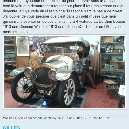
démonter la tuyauterie et le robinet du petit réservoir sous le tableau de
bord la voiture a demarrer et a tourner sur place il faut maintenant que je
démonte la tuyauterie du réservoir car l'essence n'arrive pas a ce niveau
J'ai oublier de vous préciser que c'est dans un petit musée que mon
quinet ma présenter un de ces clients il y a 4 voitures La De Dion Bouton
1913 une Chenard Walcker 1913 une citroen 5Ch 1922 et un DS je vous
mets les photos
Modifié en dernier par
Aronde Montlhéry 76
le 05 nov. 2016 17:37, modifié 1 fois.
GILLES