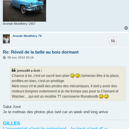
Aronde Montlhéry 1957
Aronde Montlhéry 76
Re: Réveil de la belle au bois dormant
M
08 nov. 2016 20:18
e
s
s
jomus84 a écrit :
a
g
Chance à toi, c'est un sacré bon plan
j'aimerais être à ta place,
e
profites-en bien, c'est un privilège.
Mets nous s'il te plaît des photos des mécaniques. Il doit y avoir des
moteurs borgnes notamment si je me trompe pas pour la Chenard et
Walcker.....qui est un modèle TT carrosserie Runaboutb
Salut José
Je te mettrais des photos plus tard car un week end long arrive
GILLES
L'essentiel c'est le principal , le tout c'est d' y