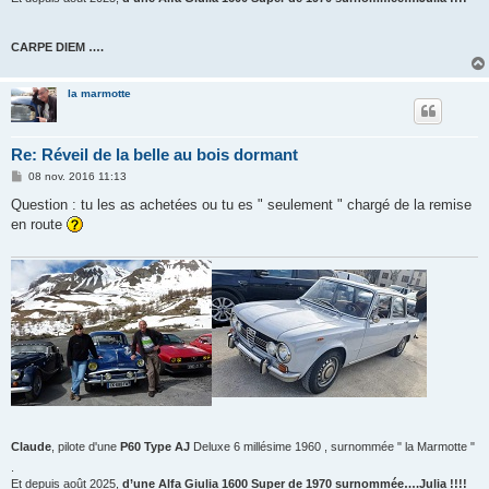
CARPE DIEM ….
la marmotte
Re: Réveil de la belle au bois dormant
M
08 nov. 2016 11:13
e
s
Question : tu les as achetées ou tu es " seulement " chargé de la remise
s
en route
a
g
e
Claude
, pilote d'une
P60 Type AJ
Deluxe 6 millésime 1960 , surnommée " la Marmotte "
.
Et depuis août 2025,
d’une Alfa Giulia 1600 Super de 1970 surnommée….Julia !!!!