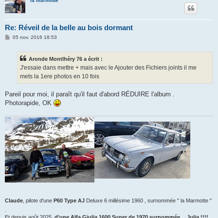
la marmotte
Re: Réveil de la belle au bois dormant
M
05 nov. 2016 18:53
e
s
s
Aronde Montlhéry 76 a écrit :
a
g
J'essaie dans mettre + mais avec le Ajouter des Fichiers joints il me
e
mets la 1ere photos en 10 fois
Pareil pour moi, il paraît qu'il faut d'abord RÉDUIRE l'album .
Photorapide, OK
Claude
, pilote d'une
P60 Type AJ
Deluxe 6 millésime 1960 , surnommée " la Marmotte "
.
Et depuis août 2025,
d’une Alfa Giulia 1600 Super de 1970 surnommée….Julia !!!!