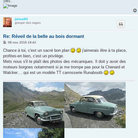
1981 .
jomus84
groupe des sages
Re: Réveil de la belle au bois dormant
M
08 nov. 2016 19:42
e
s
Chance à toi, c'est un sacré bon plan
j'aimerais être à ta place,
s
profites-en bien, c'est un privilège.
a
g
Mets nous s'il te plaît des photos des mécaniques. Il doit y avoir des
e
moteurs borgnes notamment si je me trompe pas pour la Chenard et
Walcker.....qui est un modèle TT carrosserie Runaboutb