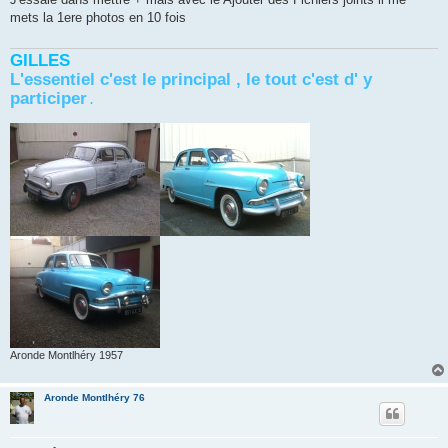
s
mets la 1ere photos en 10 fois
a
g
e
GILLES
L'essentiel c'est le principal , le tout c'est d' y
participer
.
Aronde Montlhéry 1957
Aronde Montlhéry 76