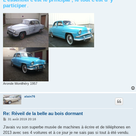
participer
.
Aronde Montlhéry 1957
alain76
Re: Réveil de la belle au bois dormant
M
31 août 2019 20:16
e
s
J'avais vu son superbe musée de machines à écrire et de téléphones en
s
2013 avec ses 4 voitures et à ce jour je ne sais pas si tout à été vendu.
a