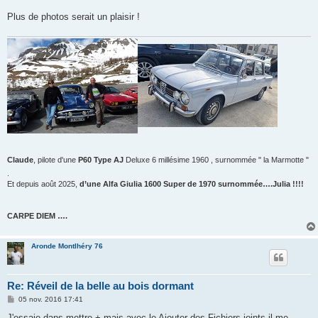
a
g
Plus de photos serait un plaisir !
e
Claude
, pilote d'une
P60 Type AJ
Deluxe 6 millésime 1960 , surnommée " la Marmotte "
.
Et depuis août 2025,
d’une Alfa Giulia 1600 Super de 1970 surnommée….Julia !!!!
CARPE DIEM ….
Aronde Montlhéry 76
Re: Réveil de la belle au bois dormant
M
05 nov. 2016 17:41
e
s
J'essaie dans mettre + mais avec le Ajouter des Fichiers joints il me