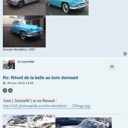
Aronde Montlhéry 1957
la marmotte
Re: Réveil de la belle au bois dormant
M
08 nov. 2016 13:06
e
s
s
a
g
José ( Jomus84 ) et sa Renault :
e
http://si3.photorapide.com/invites/phot ... 13hoga.jpg