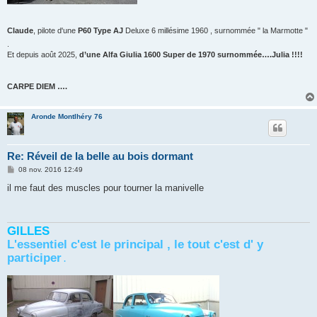
Claude
, pilote d'une
P60 Type AJ
Deluxe 6 millésime 1960 , surnommée " la Marmotte "
.
Et depuis août 2025,
d’une Alfa Giulia 1600 Super de 1970 surnommée….Julia !!!!
CARPE DIEM ….
Aronde Montlhéry 76
Re: Réveil de la belle au bois dormant
M
08 nov. 2016 12:49
e
s
il me faut des muscles pour tourner la manivelle
s
a
g
e
GILLES
L'essentiel c'est le principal , le tout c'est d' y
participer
.