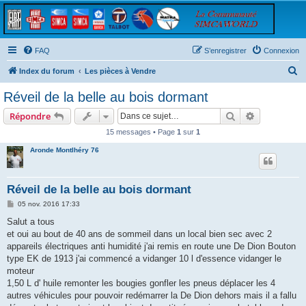
FAQ
S’enregistrer
Connexion
R
Index du forum
Les pièces à Vendre
e
Réveil de la belle au bois dormant
c
Rechercher
Recherche 
Répondre
h
15 messages • Page
1
sur
1
e
Aronde Montlhéry 76
r
c
h
Réveil de la belle au bois dormant
e
M
05 nov. 2016 17:33
e
r
s
Salut a tous
s
et oui au bout de 40 ans de sommeil dans un local bien sec avec 2
a
g
appareils électriques anti humidité j'ai remis en route une De Dion Bouton
e
type EK de 1913 j'ai commencé a vidanger 10 l d'essence vidanger le
moteur
1,50 L d' huile remonter les bougies gonfler les pneus déplacer les 4
autres véhicules pour pouvoir redémarrer la De Dion dehors mais il a fallu