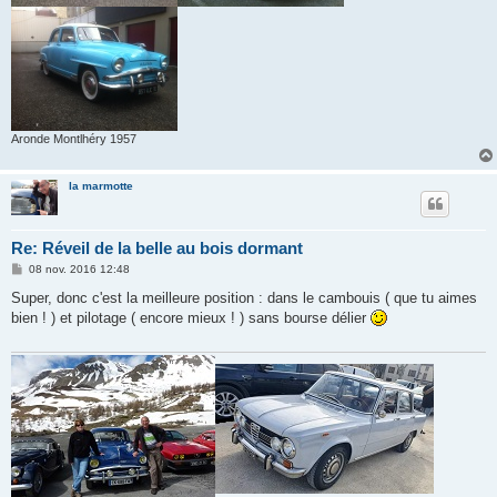
Aronde Montlhéry 1957
la marmotte
Re: Réveil de la belle au bois dormant
M
08 nov. 2016 12:48
e
s
Super, donc c'est la meilleure position : dans le cambouis ( que tu aimes
s
bien ! ) et pilotage ( encore mieux ! ) sans bourse délier
a
g
e