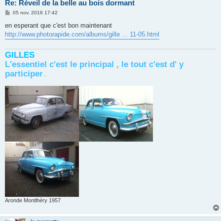
Re: Réveil de la belle au bois dormant
M
05 nov. 2016 17:42
e
s
en esperant que c'est bon maintenant
s
http://www.photorapide.com/albums/gille ... 11-05.html
a
g
e
GILLES
L'essentiel c'est le principal , le tout c'est d' y
participer
.
Aronde Montlhéry 1957