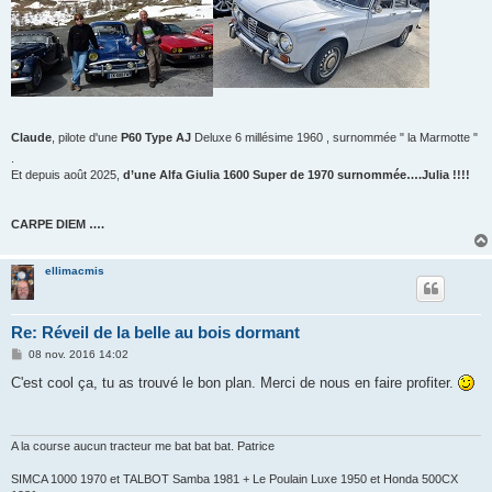
Claude
, pilote d'une
P60 Type AJ
Deluxe 6 millésime 1960 , surnommée " la Marmotte "
.
Et depuis août 2025,
d’une Alfa Giulia 1600 Super de 1970 surnommée….Julia !!!!
CARPE DIEM ….
ellimacmis
Re: Réveil de la belle au bois dormant
M
08 nov. 2016 14:02
e
s
C'est cool ça, tu as trouvé le bon plan. Merci de nous en faire profiter.
s
a
g
e
A la course aucun tracteur me bat bat bat. Patrice
SIMCA 1000 1970 et TALBOT Samba 1981 + Le Poulain Luxe 1950 et Honda 500CX