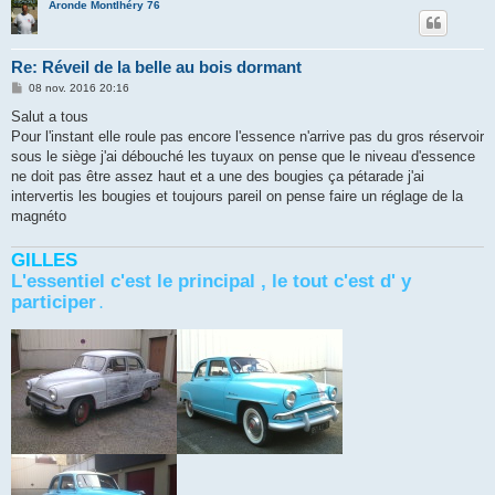
Aronde Montlhéry 76
Re: Réveil de la belle au bois dormant
M
08 nov. 2016 20:16
e
s
Salut a tous
s
Pour l'instant elle roule pas encore l'essence n'arrive pas du gros réservoir
a
g
sous le siège j'ai débouché les tuyaux on pense que le niveau d'essence
e
ne doit pas être assez haut et a une des bougies ça pétarade j'ai
intervertis les bougies et toujours pareil on pense faire un réglage de la
magnéto
GILLES
L'essentiel c'est le principal , le tout c'est d' y
participer
.