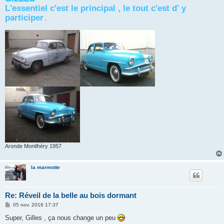
L'essentiel c'est le principal , le tout c'est d' y
participer
.
Aronde Montlhéry 1957
la marmotte
Re: Réveil de la belle au bois dormant
M
05 nov. 2016 17:37
e
s
Super, Gilles , ça nous change un peu
s