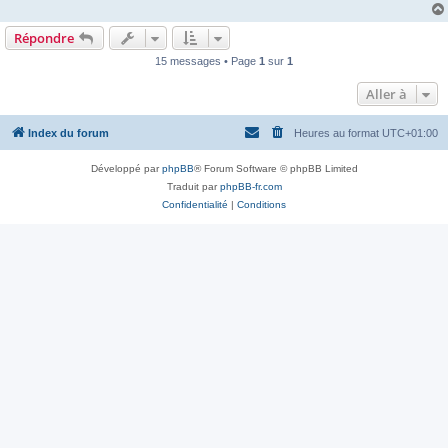
g
e
Répondre
15 messages • Page
1
sur
1
Aller à
Index du forum
Heures au format
UTC+01:00
Développé par
phpBB
® Forum Software © phpBB Limited
Traduit par
phpBB-fr.com
Confidentialité
|
Conditions