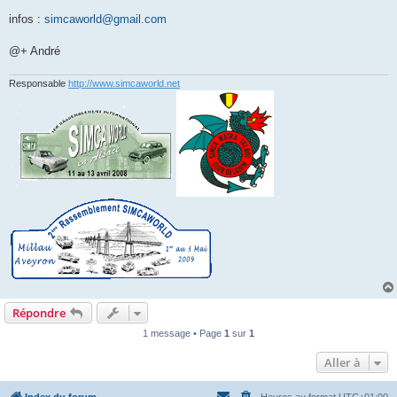
infos :
simcaworld@gmail.com
@+ André
Responsable
http://www.simcaworld.net
Répondre
1 message • Page
1
sur
1
Aller à