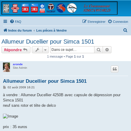
FAQ
S’enregistrer
Connexion
R
Index du forum
Les pièces à Vendre
e
Allumeur Ducellier pour Simca 1501
c
Rechercher
Recherche 
Répondre
h
1 message • Page
1
sur
1
e
aronde
r
Site Admin
c
h
Allumeur Ducellier pour Simca 1501
e
M
02 août 2009 16:21
e
r
s
à vendre : Allumeur Ducellier 4250B avec capsule de dépression pour
s
Simca 1501
a
g
neuf sans rotor et tête de delco
e
prix : 35 euros