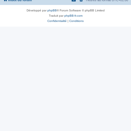
Index du forum
Heures au format
UTC+01:00
Développé par
phpBB
® Forum Software © phpBB Limited
Traduit par
phpBB-fr.com
Confidentialité
|
Conditions