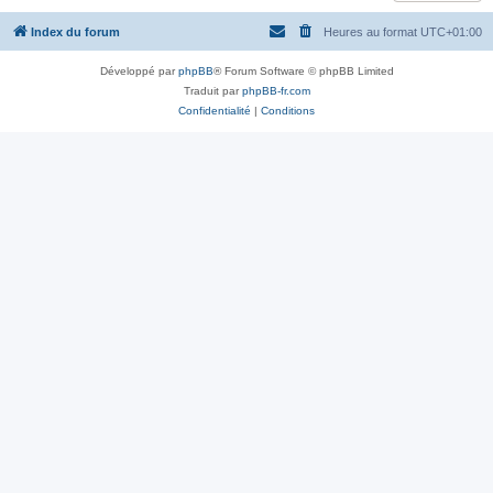
Index du forum
Heures au format
UTC+01:00
Développé par
phpBB
® Forum Software © phpBB Limited
Traduit par
phpBB-fr.com
Confidentialité
|
Conditions