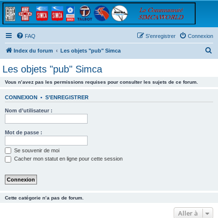
FAQ
S’enregistrer
Connexion
R
Index du forum
Les objets "pub" Simca
e
Les objets "pub" Simca
c
Vous n’avez pas les permissions requises pour consulter les sujets de ce forum.
h
e
CONNEXION
•
S’ENREGISTRER
r
Nom d’utilisateur :
c
h
Mot de passe :
e
Se souvenir de moi
r
Cacher mon statut en ligne pour cette session
Cette catégorie n’a pas de forum.
Aller à