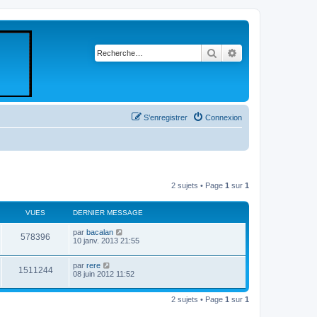
Rechercher
Recherche avancé
S’enregistrer
Connexion
2 sujets • Page
1
sur
1
VUES
DERNIER MESSAGE
par
bacalan
578396
10 janv. 2013 21:55
par
rere
1511244
08 juin 2012 11:52
2 sujets • Page
1
sur
1