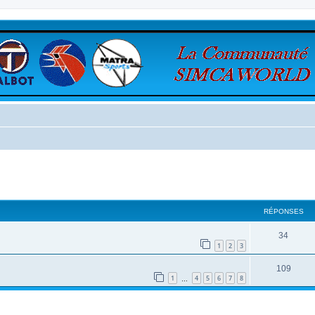
cher
cherche avancée
RÉPONSES
34
1
2
3
109
1
4
5
6
7
8
…