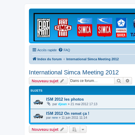
Accès rapide
FAQ
Index du forum
International Simca Meeting 2012
International Simca Meeting 2012
Recher
Re
Nouveau sujet
SUJETS
ISM 2012 les photos
par
djean
»
21 mai 2012 17:13
ISM 2012 On remet ça !
par
rere
»
11 juin 2011 11:14
Nouveau sujet