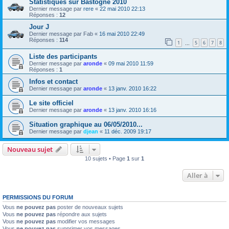
Statistiques sur Bastogne 2010
Dernier message par
rere
«
22 mai 2010 22:13
Réponses :
12
Jour J
Dernier message par
Fab
«
16 mai 2010 22:49
Réponses :
114
1
5
6
7
8
…
Liste des participants
Dernier message par
aronde
«
09 mai 2010 11:59
Réponses :
1
Infos et contact
Dernier message par
aronde
«
13 janv. 2010 16:22
Le site officiel
Dernier message par
aronde
«
13 janv. 2010 16:16
Situation graphique au 06/05/2010...
Dernier message par
djean
«
11 déc. 2009 19:17
Nouveau sujet
10 sujets • Page
1
sur
1
Aller à
PERMISSIONS DU FORUM
Vous
ne pouvez pas
poster de nouveaux sujets
Vous
ne pouvez pas
répondre aux sujets
Vous
ne pouvez pas
modifier vos messages
Vous
ne pouvez pas
supprimer vos messages