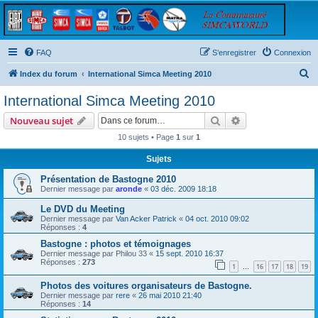
FAQ
S’enregistrer
Connexion
R
Index du forum
International Simca Meeting 2010
e
International Simca Meeting 2010
c
Rechercher
Recherche avanc
Nouveau sujet
h
10 sujets • Page
1
sur
1
e
Sujets
r
c
Présentation de Bastogne 2010
Dernier message par
aronde
«
03 déc. 2009 18:18
h
Le DVD du Meeting
e
Dernier message par
Van Acker Patrick
«
04 oct. 2010 09:02
r
Réponses :
4
Bastogne : photos et témoignages
Dernier message par
Philou 33
«
15 sept. 2010 16:37
Réponses :
273
1
16
17
18
19
…
Photos des voitures organisateurs de Bastogne.
Dernier message par
rere
«
26 mai 2010 21:40
Réponses :
14