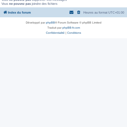
Vous
ne pouvez pas
joindre des fichiers
Index du forum
Heures au format
UTC+01:00
Développé par
phpBB
® Forum Software © phpBB Limited
Traduit par
phpBB-fr.com
Confidentialité
|
Conditions