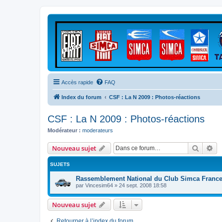
Accès rapide
FAQ
Index du forum
CSF : La N 2009 : Photos-réactions
CSF : La N 2009 : Photos-réactions
Modérateur :
moderateurs
Recher
Re
Nouveau sujet
SUJETS
Rassemblement National du Club Simca Franc
par
Vincesim64
»
24 sept. 2008 18:58
Nouveau sujet
Retourner à l’index du forum