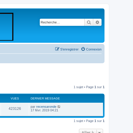
Rechercher
Recherche avancé
S’enregistrer
Connexion
1 sujet • Page
1
sur
1
VUES
DERNIER MESSAGE
par
recensaronde
423126
17 févr. 2019 04:21
1 sujet • Page
1
sur
1
Aller à