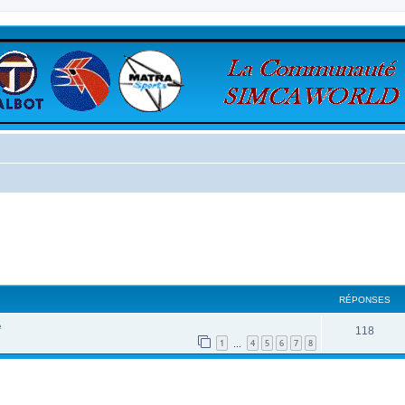
cher
cherche avancée
RÉPONSES
e
118
1
4
5
6
7
8
…