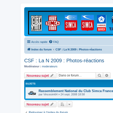
Accès rapide
FAQ
Index du forum
CSF : La N 2009 : Photos-réactions
CSF : La N 2009 : Photos-réactions
Modérateur :
moderateurs
Recher
Re
Nouveau sujet
SUJETS
Rassemblement National du Club Simca Franc
par
Vincesim64
»
24 sept. 2008 18:58
Nouveau sujet
Retourner à l’index du forum