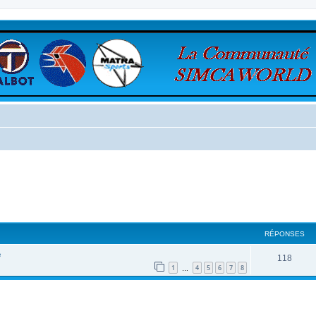
cher
cherche avancée
RÉPONSES
e
118
1
4
5
6
7
8
…