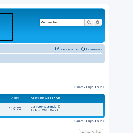
Rechercher
Recherche avancé
S’enregistrer
Connexion
1 sujet • Page
1
sur
1
VUES
DERNIER MESSAGE
par
recensaronde
423123
17 févr. 2019 04:21
1 sujet • Page
1
sur
1
Aller à