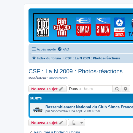
Accès rapide
FAQ
Index du forum
CSF : La N 2009 : Photos-réactions
CSF : La N 2009 : Photos-réactions
Modérateur :
moderateurs
Recher
Re
Nouveau sujet
SUJETS
Rassemblement National du Club Simca Franc
par
Vincesim64
»
24 sept. 2008 18:58
Nouveau sujet
Retourner à l’index du forum