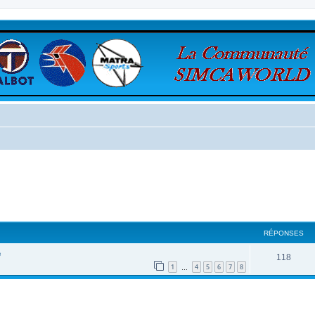
cher
cherche avancée
RÉPONSES
e
118
1
4
5
6
7
8
…