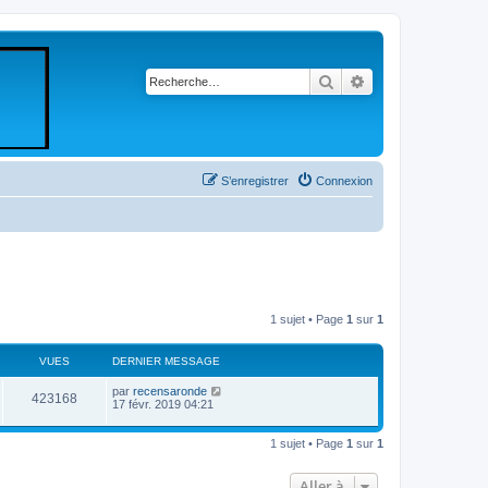
Rechercher
Recherche avancé
S’enregistrer
Connexion
1 sujet • Page
1
sur
1
VUES
DERNIER MESSAGE
par
recensaronde
423168
17 févr. 2019 04:21
1 sujet • Page
1
sur
1
Aller à