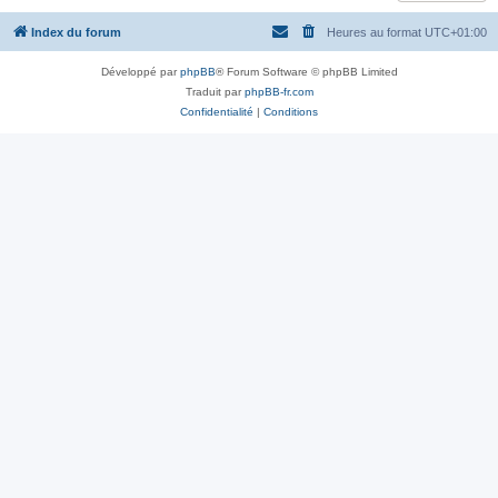
Index du forum
Heures au format
UTC+01:00
Développé par
phpBB
® Forum Software © phpBB Limited
Traduit par
phpBB-fr.com
Confidentialité
|
Conditions