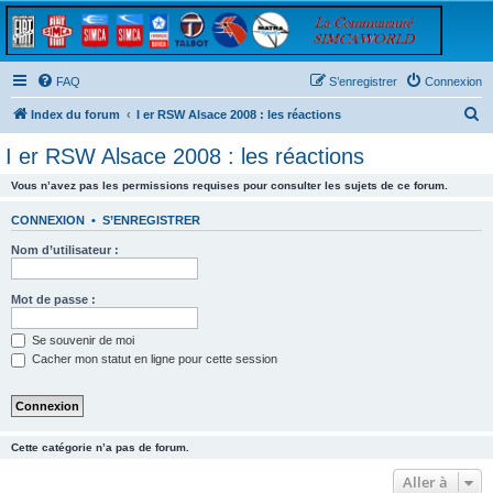
FAQ
S’enregistrer
Connexion
R
Index du forum
I er RSW Alsace 2008 : les réactions
e
I er RSW Alsace 2008 : les réactions
c
Vous n’avez pas les permissions requises pour consulter les sujets de ce forum.
h
e
CONNEXION
•
S’ENREGISTRER
r
Nom d’utilisateur :
c
h
Mot de passe :
e
Se souvenir de moi
r
Cacher mon statut en ligne pour cette session
Cette catégorie n’a pas de forum.
Aller à