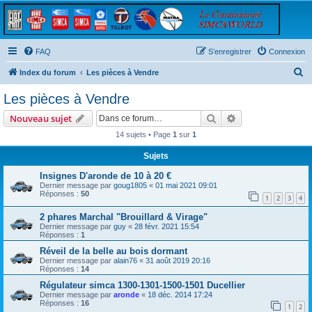
FAQ
S’enregistrer
Connexion
R
Index du forum
Les pièces à Vendre
e
Les pièces à Vendre
c
Rechercher
Recherche avanc
Nouveau sujet
h
14 sujets • Page
1
sur
1
e
Sujets
r
c
Insignes D'aronde de 10 à 20 €
Dernier message par
goug1805
«
01 mai 2021 09:01
h
Réponses :
50
1
2
3
4
e
2 phares Marchal "Brouillard & Virage"
r
Dernier message par
guy
«
28 févr. 2021 15:54
Réponses :
1
Réveil de la belle au bois dormant
Dernier message par
alain76
«
31 août 2019 20:16
Réponses :
14
Régulateur simca 1300-1301-1500-1501 Ducellier
Dernier message par
aronde
«
18 déc. 2014 17:24
Réponses :
16
1
2