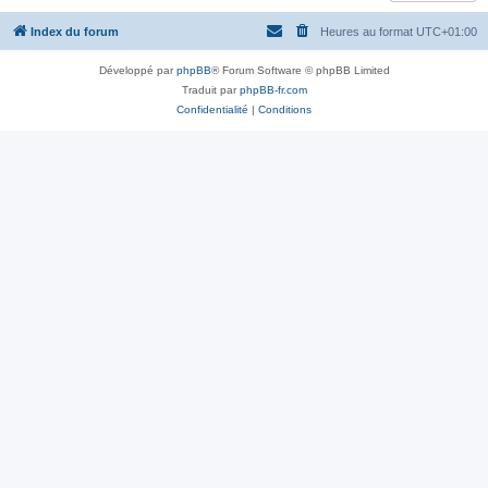
Index du forum
Heures au format
UTC+01:00
Développé par
phpBB
® Forum Software © phpBB Limited
Traduit par
phpBB-fr.com
Confidentialité
|
Conditions