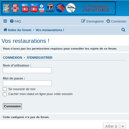
FAQ
S’enregistrer
Connexion
R
Index du forum
Vos restaurations !
e
Vos restaurations !
c
Vous n’avez pas les permissions requises pour consulter les sujets de ce forum.
h
e
CONNEXION
•
S’ENREGISTRER
r
Nom d’utilisateur :
c
h
Mot de passe :
e
Se souvenir de moi
r
Cacher mon statut en ligne pour cette session
Cette catégorie n’a pas de forum.
Aller à