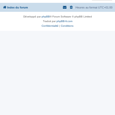
Index du forum
Heures au format
UTC+01:00
Développé par
phpBB
® Forum Software © phpBB Limited
Traduit par
phpBB-fr.com
Confidentialité
|
Conditions