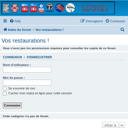
FAQ
S’enregistrer
Connexion
R
Index du forum
Vos restaurations !
e
Vos restaurations !
c
Vous n’avez pas les permissions requises pour consulter les sujets de ce forum.
h
e
CONNEXION
•
S’ENREGISTRER
r
Nom d’utilisateur :
c
h
Mot de passe :
e
Se souvenir de moi
r
Cacher mon statut en ligne pour cette session
Cette catégorie n’a pas de forum.
Aller à