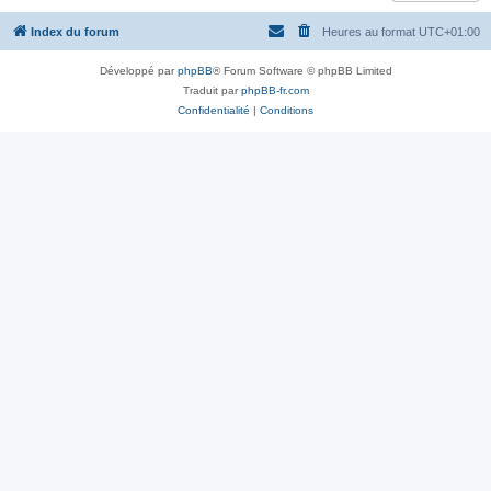
Index du forum
Heures au format
UTC+01:00
Développé par
phpBB
® Forum Software © phpBB Limited
Traduit par
phpBB-fr.com
Confidentialité
|
Conditions