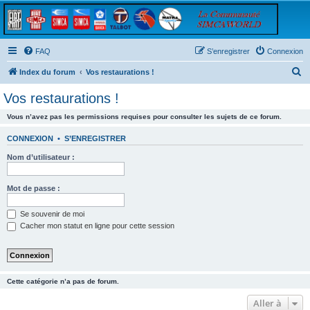
FAQ
S’enregistrer
Connexion
R
Index du forum
Vos restaurations !
e
Vos restaurations !
c
Vous n’avez pas les permissions requises pour consulter les sujets de ce forum.
h
e
CONNEXION
•
S’ENREGISTRER
r
Nom d’utilisateur :
c
h
Mot de passe :
e
Se souvenir de moi
r
Cacher mon statut en ligne pour cette session
Cette catégorie n’a pas de forum.
Aller à