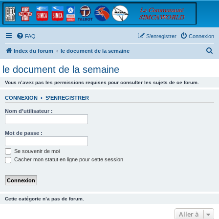
FAQ
S’enregistrer
Connexion
R
Index du forum
le document de la semaine
e
le document de la semaine
c
Vous n’avez pas les permissions requises pour consulter les sujets de ce forum.
h
e
CONNEXION
•
S’ENREGISTRER
r
Nom d’utilisateur :
c
h
Mot de passe :
e
Se souvenir de moi
r
Cacher mon statut en ligne pour cette session
Cette catégorie n’a pas de forum.
Aller à