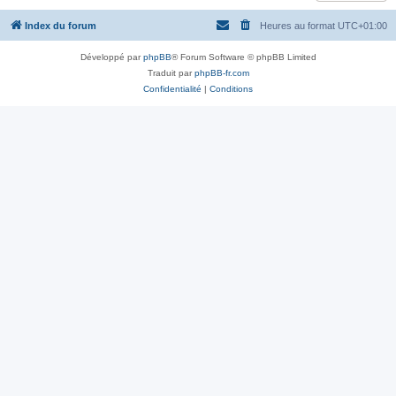
Index du forum
Heures au format
UTC+01:00
Développé par
phpBB
® Forum Software © phpBB Limited
Traduit par
phpBB-fr.com
Confidentialité
|
Conditions