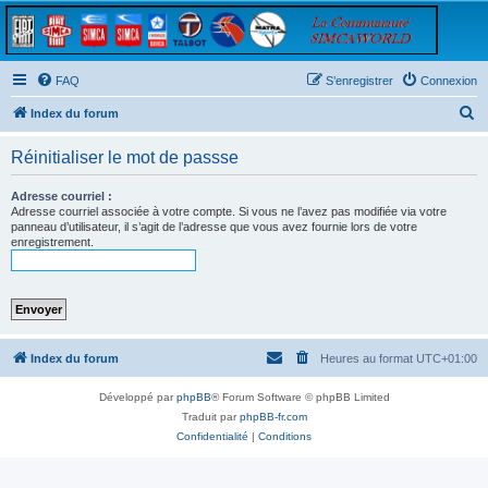
FAQ
S’enregistrer
Connexion
R
Index du forum
e
Réinitialiser le mot de passse
c
h
Adresse courriel :
Adresse courriel associée à votre compte. Si vous ne l’avez pas modifiée via votre
e
panneau d’utilisateur, il s’agit de l’adresse que vous avez fournie lors de votre
enregistrement.
r
c
h
e
r
Index du forum
Heures au format
UTC+01:00
Développé par
phpBB
® Forum Software © phpBB Limited
Traduit par
phpBB-fr.com
Confidentialité
|
Conditions