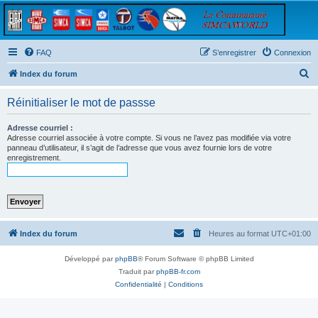
FAQ
S’enregistrer
Connexion
R
Index du forum
e
Réinitialiser le mot de passse
c
h
Adresse courriel :
Adresse courriel associée à votre compte. Si vous ne l’avez pas modifiée via votre
e
panneau d’utilisateur, il s’agit de l’adresse que vous avez fournie lors de votre
enregistrement.
r
c
h
e
r
Index du forum
Heures au format
UTC+01:00
Développé par
phpBB
® Forum Software © phpBB Limited
Traduit par
phpBB-fr.com
Confidentialité
|
Conditions