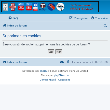
FAQ
S’enregistrer
Connexion
R
Index du forum
e
Supprimer les cookies
c
h
Êtes-vous sûr de vouloir supprimer tous les cookies de ce forum ?
e
r
c
Index du forum
Heures au format
UTC+01:00
h
Développé par
phpBB
® Forum Software © phpBB Limited
e
Traduit par
phpBB-fr.com
r
Confidentialité
|
Conditions