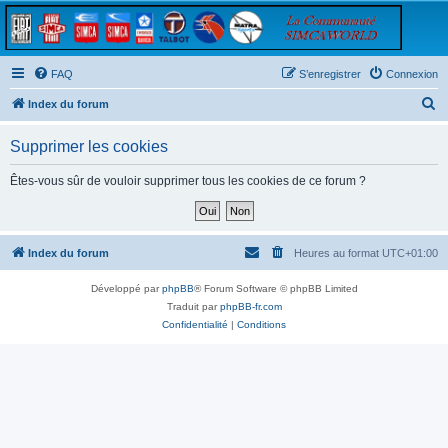
FAQ
S’enregistrer
Connexion
R
Index du forum
e
Supprimer les cookies
c
h
Êtes-vous sûr de vouloir supprimer tous les cookies de ce forum ?
e
r
c
Index du forum
Heures au format
UTC+01:00
h
Développé par
phpBB
® Forum Software © phpBB Limited
e
Traduit par
phpBB-fr.com
r
Confidentialité
|
Conditions