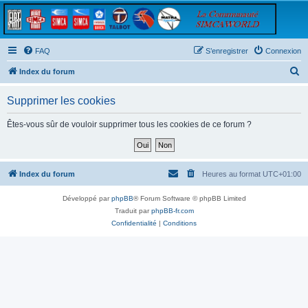
FAQ
S’enregistrer
Connexion
R
Index du forum
e
Supprimer les cookies
c
h
Êtes-vous sûr de vouloir supprimer tous les cookies de ce forum ?
e
r
c
Index du forum
Heures au format
UTC+01:00
h
Développé par
phpBB
® Forum Software © phpBB Limited
e
Traduit par
phpBB-fr.com
r
Confidentialité
|
Conditions