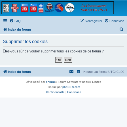
FAQ
S’enregistrer
Connexion
R
Index du forum
e
Supprimer les cookies
c
h
Êtes-vous sûr de vouloir supprimer tous les cookies de ce forum ?
e
r
c
Index du forum
Heures au format
UTC+01:00
h
Développé par
phpBB
® Forum Software © phpBB Limited
e
Traduit par
phpBB-fr.com
r
Confidentialité
|
Conditions