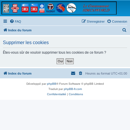
FAQ
S’enregistrer
Connexion
R
Index du forum
e
Supprimer les cookies
c
h
Êtes-vous sûr de vouloir supprimer tous les cookies de ce forum ?
e
r
c
Index du forum
Heures au format
UTC+01:00
h
Développé par
phpBB
® Forum Software © phpBB Limited
e
Traduit par
phpBB-fr.com
r
Confidentialité
|
Conditions