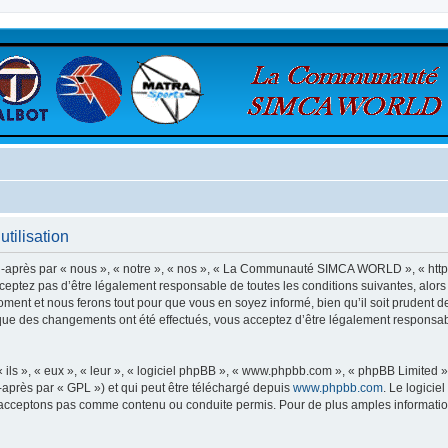
ilisation
rès par « nous », « notre », « nos », « La Communauté SIMCA WORLD », « https:
ceptez pas d’être légalement responsable de toutes les conditions suivantes, alo
nt et nous ferons tout pour que vous en soyez informé, bien qu’il soit prudent de
 des changements ont été effectués, vous acceptez d’être légalement responsabl
ls », « eux », « leur », « logiciel phpBB », « www.phpbb.com », « phpBB Limited »,
-après par « GPL ») et qui peut être téléchargé depuis
www.phpbb.com
. Le logicie
acceptons pas comme contenu ou conduite permis. Pour de plus amples informations