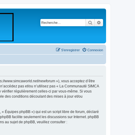
Rechercher
Recherche avancé
S’enregistrer
Connexion
//www.simcaworld.net/newforum »), vous acceptez d’être
rs n’accédez pas et/ou n’utilisez pas « La Communauté SIMCA
 vérifier régulièrement celles-ci par vous-même. Si vous
e des conditions découlant des mises à jour et/ou
 « Équipes phpBB ») qui est un script libre de forum, déclaré
l phpBB facilite seulement les discussions sur Internet. phpBB
 au sujet de phpBB, veuillez consulter :