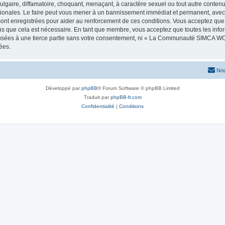
lgaire, diffamatoire, choquant, menaçant, à caractère sexuel ou tout autre contenu 
les. Le faire peut vous mener à un bannissement immédiat et permanent, avec une
 sont enregistrées pour aider au renforcement de ces conditions. Vous acceptez
ns que cela est nécessaire. En tant que membre, vous acceptez que toutes les info
ffusées à une tierce partie sans votre consentement, ni « La Communauté SIMCA 
ées.
Nou
Développé par
phpBB
® Forum Software © phpBB Limited
Traduit par
phpBB-fr.com
Confidentialité
|
Conditions