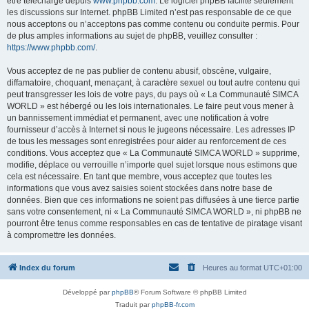
être téléchargé depuis
www.phpbb.com
. Le logiciel phpBB facilite seulement
les discussions sur Internet. phpBB Limited n’est pas responsable de ce que
nous acceptons ou n’acceptons pas comme contenu ou conduite permis. Pour
de plus amples informations au sujet de phpBB, veuillez consulter :
https://www.phpbb.com/
.
Vous acceptez de ne pas publier de contenu abusif, obscène, vulgaire,
diffamatoire, choquant, menaçant, à caractère sexuel ou tout autre contenu qui
peut transgresser les lois de votre pays, du pays où « La Communauté SIMCA
WORLD » est hébergé ou les lois internationales. Le faire peut vous mener à
un bannissement immédiat et permanent, avec une notification à votre
fournisseur d’accès à Internet si nous le jugeons nécessaire. Les adresses IP
de tous les messages sont enregistrées pour aider au renforcement de ces
conditions. Vous acceptez que « La Communauté SIMCA WORLD » supprime,
modifie, déplace ou verrouille n’importe quel sujet lorsque nous estimons que
cela est nécessaire. En tant que membre, vous acceptez que toutes les
informations que vous avez saisies soient stockées dans notre base de
données. Bien que ces informations ne soient pas diffusées à une tierce partie
sans votre consentement, ni « La Communauté SIMCA WORLD », ni phpBB ne
pourront être tenus comme responsables en cas de tentative de piratage visant
à compromettre les données.
Index du forum
Heures au format
UTC+01:00
Développé par
phpBB
® Forum Software © phpBB Limited
Traduit par
phpBB-fr.com