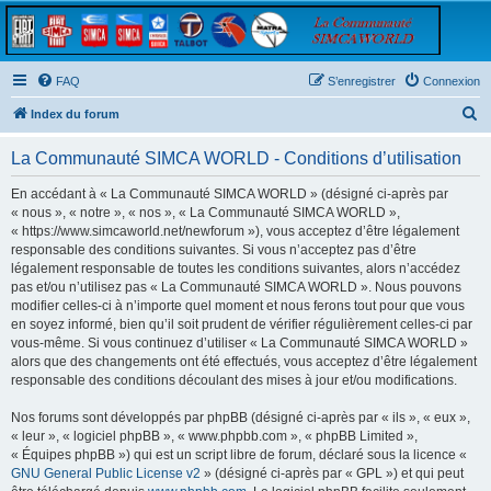
FAQ
S’enregistrer
Connexion
R
Index du forum
e
La Communauté SIMCA WORLD - Conditions d’utilisation
c
h
En accédant à « La Communauté SIMCA WORLD » (désigné ci-après par
« nous », « notre », « nos », « La Communauté SIMCA WORLD »,
e
« https://www.simcaworld.net/newforum »), vous acceptez d’être légalement
r
responsable des conditions suivantes. Si vous n’acceptez pas d’être
légalement responsable de toutes les conditions suivantes, alors n’accédez
c
pas et/ou n’utilisez pas « La Communauté SIMCA WORLD ». Nous pouvons
h
modifier celles-ci à n’importe quel moment et nous ferons tout pour que vous
en soyez informé, bien qu’il soit prudent de vérifier régulièrement celles-ci par
e
vous-même. Si vous continuez d’utiliser « La Communauté SIMCA WORLD »
r
alors que des changements ont été effectués, vous acceptez d’être légalement
responsable des conditions découlant des mises à jour et/ou modifications.
Nos forums sont développés par phpBB (désigné ci-après par « ils », « eux »,
« leur », « logiciel phpBB », « www.phpbb.com », « phpBB Limited »,
« Équipes phpBB ») qui est un script libre de forum, déclaré sous la licence «
GNU General Public License v2
» (désigné ci-après par « GPL ») et qui peut