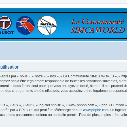
ilisation
rès par « nous », « notre », « nos », « La Communauté SIMCA WORLD », « https:
ceptez pas d’être légalement responsable de toutes les conditions suivantes, alo
nt et nous ferons tout pour que vous en soyez informé, bien qu’il soit prudent de
 des changements ont été effectués, vous acceptez d’être légalement responsabl
ls », « eux », « leur », « logiciel phpBB », « www.phpbb.com », « phpBB Limited »,
-après par « GPL ») et qui peut être téléchargé depuis
www.phpbb.com
. Le logicie
acceptons pas comme contenu ou conduite permis. Pour de plus amples informations