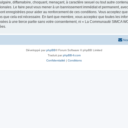
lgaire, diffamatoire, choquant, menaçant, à caractère sexuel ou tout autre contenu 
les. Le faire peut vous mener à un bannissement immédiat et permanent, avec une
 sont enregistrées pour aider au renforcement de ces conditions. Vous acceptez
ns que cela est nécessaire. En tant que membre, vous acceptez que toutes les info
ffusées à une tierce partie sans votre consentement, ni « La Communauté SIMCA 
ées.
Nou
Développé par
phpBB
® Forum Software © phpBB Limited
Traduit par
phpBB-fr.com
Confidentialité
|
Conditions