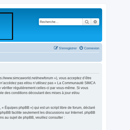
Rechercher
Recherche avancé
S’enregistrer
Connexion
//www.simcaworld.net/newforum »), vous acceptez d’être
rs n’accédez pas et/ou n’utilisez pas « La Communauté SIMCA
 vérifier régulièrement celles-ci par vous-même. Si vous
e des conditions découlant des mises à jour et/ou
 « Équipes phpBB ») qui est un script libre de forum, déclaré
l phpBB facilite seulement les discussions sur Internet. phpBB
 au sujet de phpBB, veuillez consulter :