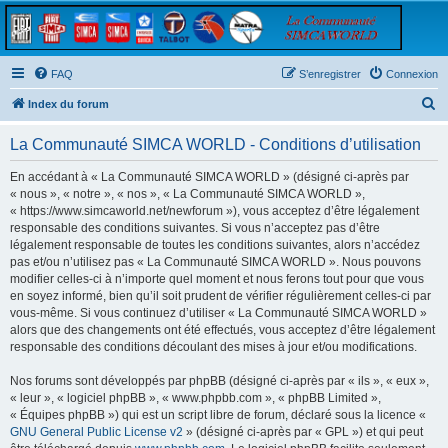
FAQ
S’enregistrer
Connexion
R
Index du forum
e
La Communauté SIMCA WORLD - Conditions d’utilisation
c
h
En accédant à « La Communauté SIMCA WORLD » (désigné ci-après par
« nous », « notre », « nos », « La Communauté SIMCA WORLD »,
e
« https://www.simcaworld.net/newforum »), vous acceptez d’être légalement
r
responsable des conditions suivantes. Si vous n’acceptez pas d’être
légalement responsable de toutes les conditions suivantes, alors n’accédez
c
pas et/ou n’utilisez pas « La Communauté SIMCA WORLD ». Nous pouvons
h
modifier celles-ci à n’importe quel moment et nous ferons tout pour que vous
en soyez informé, bien qu’il soit prudent de vérifier régulièrement celles-ci par
e
vous-même. Si vous continuez d’utiliser « La Communauté SIMCA WORLD »
r
alors que des changements ont été effectués, vous acceptez d’être légalement
responsable des conditions découlant des mises à jour et/ou modifications.
Nos forums sont développés par phpBB (désigné ci-après par « ils », « eux »,
« leur », « logiciel phpBB », « www.phpbb.com », « phpBB Limited »,
« Équipes phpBB ») qui est un script libre de forum, déclaré sous la licence «
GNU General Public License v2
» (désigné ci-après par « GPL ») et qui peut