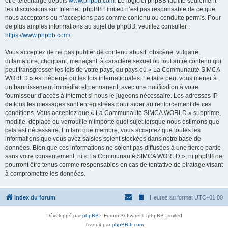
être téléchargé depuis
www.phpbb.com
. Le logiciel phpBB facilite seulement
les discussions sur Internet. phpBB Limited n’est pas responsable de ce que
nous acceptons ou n’acceptons pas comme contenu ou conduite permis. Pour
de plus amples informations au sujet de phpBB, veuillez consulter :
https://www.phpbb.com/
.
Vous acceptez de ne pas publier de contenu abusif, obscène, vulgaire,
diffamatoire, choquant, menaçant, à caractère sexuel ou tout autre contenu qui
peut transgresser les lois de votre pays, du pays où « La Communauté SIMCA
WORLD » est hébergé ou les lois internationales. Le faire peut vous mener à
un bannissement immédiat et permanent, avec une notification à votre
fournisseur d’accès à Internet si nous le jugeons nécessaire. Les adresses IP
de tous les messages sont enregistrées pour aider au renforcement de ces
conditions. Vous acceptez que « La Communauté SIMCA WORLD » supprime,
modifie, déplace ou verrouille n’importe quel sujet lorsque nous estimons que
cela est nécessaire. En tant que membre, vous acceptez que toutes les
informations que vous avez saisies soient stockées dans notre base de
données. Bien que ces informations ne soient pas diffusées à une tierce partie
sans votre consentement, ni « La Communauté SIMCA WORLD », ni phpBB ne
pourront être tenus comme responsables en cas de tentative de piratage visant
à compromettre les données.
Index du forum
Heures au format
UTC+01:00
Développé par
phpBB
® Forum Software © phpBB Limited
Traduit par
phpBB-fr.com