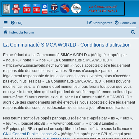
FAQ
S’enregistrer
Connexion
R
Index du forum
e
La Communauté SIMCA WORLD - Conditions d’utilisation
c
h
En accédant à « La Communauté SIMCA WORLD » (désigné ci-après par
« nous », « notre », « nos », « La Communauté SIMCA WORLD »,
e
« https://www.simcaworld.net/newforum »), vous acceptez d’être légalement
r
responsable des conditions suivantes. Si vous n’acceptez pas d’être
légalement responsable de toutes les conditions suivantes, alors n’accédez
c
pas et/ou n’utilisez pas « La Communauté SIMCA WORLD ». Nous pouvons
h
modifier celles-ci à n’importe quel moment et nous ferons tout pour que vous
en soyez informé, bien qu’il soit prudent de vérifier régulièrement celles-ci par
e
vous-même. Si vous continuez d’utiliser « La Communauté SIMCA WORLD »
r
alors que des changements ont été effectués, vous acceptez d’être légalement
responsable des conditions découlant des mises à jour et/ou modifications.
Nos forums sont développés par phpBB (désigné ci-après par « ils », « eux »,
« leur », « logiciel phpBB », « www.phpbb.com », « phpBB Limited »,
« Équipes phpBB ») qui est un script libre de forum, déclaré sous la licence «
GNU General Public License v2
» (désigné ci-après par « GPL ») et qui peut