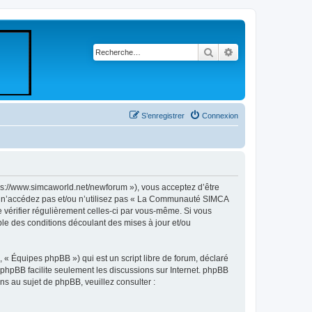
Rechercher
Recherche avancé
S’enregistrer
Connexion
//www.simcaworld.net/newforum »), vous acceptez d’être
rs n’accédez pas et/ou n’utilisez pas « La Communauté SIMCA
 vérifier régulièrement celles-ci par vous-même. Si vous
e des conditions découlant des mises à jour et/ou
 « Équipes phpBB ») qui est un script libre de forum, déclaré
l phpBB facilite seulement les discussions sur Internet. phpBB
 au sujet de phpBB, veuillez consulter :