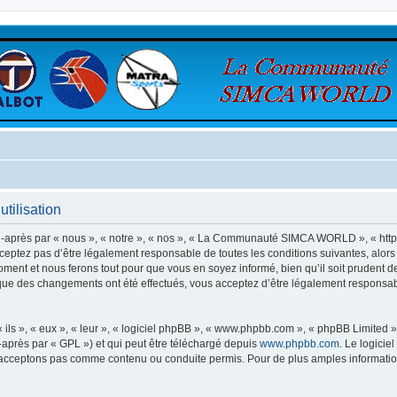
ilisation
rès par « nous », « notre », « nos », « La Communauté SIMCA WORLD », « https:
ceptez pas d’être légalement responsable de toutes les conditions suivantes, alo
nt et nous ferons tout pour que vous en soyez informé, bien qu’il soit prudent de
 des changements ont été effectués, vous acceptez d’être légalement responsabl
ls », « eux », « leur », « logiciel phpBB », « www.phpbb.com », « phpBB Limited »,
-après par « GPL ») et qui peut être téléchargé depuis
www.phpbb.com
. Le logicie
acceptons pas comme contenu ou conduite permis. Pour de plus amples informations