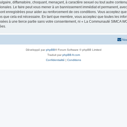
lgaire, diffamatoire, choquant, menaçant, à caractère sexuel ou tout autre contenu 
les. Le faire peut vous mener à un bannissement immédiat et permanent, avec une
 sont enregistrées pour aider au renforcement de ces conditions. Vous acceptez
ns que cela est nécessaire. En tant que membre, vous acceptez que toutes les info
ffusées à une tierce partie sans votre consentement, ni « La Communauté SIMCA 
ées.
Nou
Développé par
phpBB
® Forum Software © phpBB Limited
Traduit par
phpBB-fr.com
Confidentialité
|
Conditions