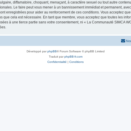
lgaire, diffamatoire, choquant, menaçant, à caractère sexuel ou tout autre contenu 
les. Le faire peut vous mener à un bannissement immédiat et permanent, avec une
 sont enregistrées pour aider au renforcement de ces conditions. Vous acceptez
ns que cela est nécessaire. En tant que membre, vous acceptez que toutes les info
ffusées à une tierce partie sans votre consentement, ni « La Communauté SIMCA 
ées.
Nou
Développé par
phpBB
® Forum Software © phpBB Limited
Traduit par
phpBB-fr.com
Confidentialité
|
Conditions