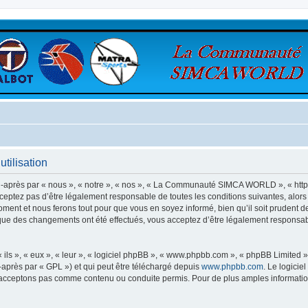
ilisation
rès par « nous », « notre », « nos », « La Communauté SIMCA WORLD », « https:
ceptez pas d’être légalement responsable de toutes les conditions suivantes, alo
nt et nous ferons tout pour que vous en soyez informé, bien qu’il soit prudent de
 des changements ont été effectués, vous acceptez d’être légalement responsabl
ls », « eux », « leur », « logiciel phpBB », « www.phpbb.com », « phpBB Limited »,
-après par « GPL ») et qui peut être téléchargé depuis
www.phpbb.com
. Le logicie
acceptons pas comme contenu ou conduite permis. Pour de plus amples informations