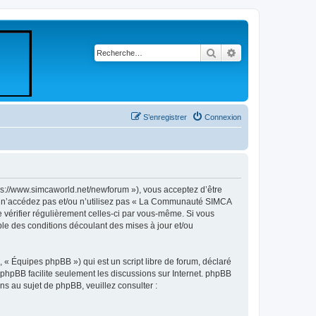
Rechercher
Recherche avancé
S’enregistrer
Connexion
//www.simcaworld.net/newforum »), vous acceptez d’être
rs n’accédez pas et/ou n’utilisez pas « La Communauté SIMCA
 vérifier régulièrement celles-ci par vous-même. Si vous
e des conditions découlant des mises à jour et/ou
 « Équipes phpBB ») qui est un script libre de forum, déclaré
l phpBB facilite seulement les discussions sur Internet. phpBB
 au sujet de phpBB, veuillez consulter :