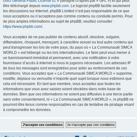
GNU General Public License v2
» (désigné ci-après par « GPL ») et qui peut
être téléchargé depuis
www.phpbb.com
. Le logiciel phpBB facilite seulement
les discussions sur Internet. phpBB Limited n’est pas responsable de ce que
nous acceptons ou n’acceptons pas comme contenu ou conduite permis. Pour
de plus amples informations au sujet de phpBB, veuillez consulter :
https://www.phpbb.com/
.
Vous acceptez de ne pas publier de contenu abusif, obscène, vulgaire,
diffamatoire, choquant, menaçant, à caractère sexuel ou tout autre contenu qui
peut transgresser les lois de votre pays, du pays où « La Communauté SIMCA
WORLD » est hébergé ou les lois internationales. Le faire peut vous mener à
un bannissement immédiat et permanent, avec une notification à votre
fournisseur d’accès à Internet si nous le jugeons nécessaire. Les adresses IP
de tous les messages sont enregistrées pour aider au renforcement de ces
conditions. Vous acceptez que « La Communauté SIMCA WORLD » supprime,
modifie, déplace ou verrouille n’importe quel sujet lorsque nous estimons que
cela est nécessaire. En tant que membre, vous acceptez que toutes les
informations que vous avez saisies soient stockées dans notre base de
données. Bien que ces informations ne soient pas diffusées à une tierce partie
sans votre consentement, ni « La Communauté SIMCA WORLD », ni phpBB ne
pourront être tenus comme responsables en cas de tentative de piratage visant
à compromettre les données.