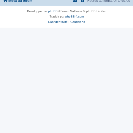
Index du forum
Heures au format
UTC+01:00
Développé par
phpBB
® Forum Software © phpBB Limited
Traduit par
phpBB-fr.com
Confidentialité
|
Conditions