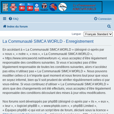
FAQ
Connexion
R
Index du forum
e
Langue :
c
La Communauté SIMCA WORLD - Enregistrement
h
En accédant à « La Communauté SIMCA WORLD » (désigné ci-après par
e
« nous », « notre », « nos », « La Communauté SIMCA WORLD »,
r
« https://www.simcaworld.net/newforum »), vous acceptez d’être légalement
responsable des conditions suivantes. Si vous n’acceptez pas d’être
c
légalement responsable de toutes les conditions suivantes, alors n’accédez
h
pas et/ou n’utilisez pas « La Communauté SIMCA WORLD ». Nous pouvons
e
modifier celles-ci à n’importe quel moment et nous ferons tout pour que vous
en soyez informé, bien qu’il soit prudent de vérifier régulièrement celles-ci par
r
vous-même. Si vous continuez d’utiliser « La Communauté SIMCA WORLD »
alors que des changements ont été effectués, vous acceptez d’être légalement
responsable des conditions découlant des mises à jour et/ou modifications.
Nos forums sont développés par phpBB (désigné ci-après par « ils », « eux »,
« leur », « logiciel phpBB », « www.phpbb.com », « phpBB Limited »,
« Équipes phpBB ») qui est un script libre de forum, déclaré sous la licence «