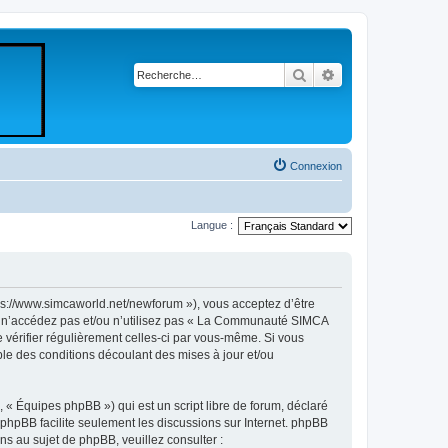
Rechercher
Recherche avancé
Connexion
Langue :
//www.simcaworld.net/newforum »), vous acceptez d’être
rs n’accédez pas et/ou n’utilisez pas « La Communauté SIMCA
 vérifier régulièrement celles-ci par vous-même. Si vous
e des conditions découlant des mises à jour et/ou
 « Équipes phpBB ») qui est un script libre de forum, déclaré
l phpBB facilite seulement les discussions sur Internet. phpBB
 au sujet de phpBB, veuillez consulter :