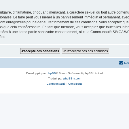
lgaire, diffamatoire, choquant, menaçant, à caractère sexuel ou tout autre contenu 
les. Le faire peut vous mener à un bannissement immédiat et permanent, avec une
 sont enregistrées pour aider au renforcement de ces conditions. Vous acceptez
ns que cela est nécessaire. En tant que membre, vous acceptez que toutes les info
ffusées à une tierce partie sans votre consentement, ni « La Communauté SIMCA 
ées.
Nou
Développé par
phpBB
® Forum Software © phpBB Limited
Traduit par
phpBB-fr.com
Confidentialité
|
Conditions