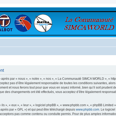
nt
rès par « nous », « notre », « nos », « La Communauté SIMCA WORLD », « https:
ceptez pas d’être légalement responsable de toutes les conditions suivantes, alo
nt et nous ferons tout pour que vous en soyez informé, bien qu’il soit prudent de
 des changements ont été effectués, vous acceptez d’être légalement responsabl
ls », « eux », « leur », « logiciel phpBB », « www.phpbb.com », « phpBB Limited »,
-après par « GPL ») et qui peut être téléchargé depuis
www.phpbb.com
. Le logicie
acceptons pas comme contenu ou conduite permis. Pour de plus amples informations