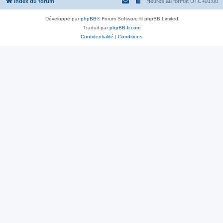
Index du forum
Heures au format
UTC+01:00
Développé par
phpBB
® Forum Software © phpBB Limited
Traduit par
phpBB-fr.com
Confidentialité
|
Conditions