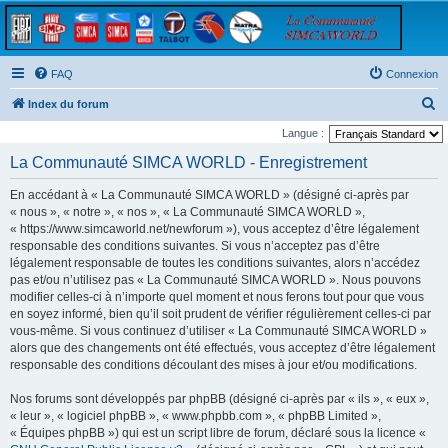
FAQ
Connexion
R
Index du forum
e
Langue :
c
La Communauté SIMCA WORLD - Enregistrement
h
En accédant à « La Communauté SIMCA WORLD » (désigné ci-après par
e
« nous », « notre », « nos », « La Communauté SIMCA WORLD »,
r
« https://www.simcaworld.net/newforum »), vous acceptez d’être légalement
responsable des conditions suivantes. Si vous n’acceptez pas d’être
c
légalement responsable de toutes les conditions suivantes, alors n’accédez
h
pas et/ou n’utilisez pas « La Communauté SIMCA WORLD ». Nous pouvons
e
modifier celles-ci à n’importe quel moment et nous ferons tout pour que vous
en soyez informé, bien qu’il soit prudent de vérifier régulièrement celles-ci par
r
vous-même. Si vous continuez d’utiliser « La Communauté SIMCA WORLD »
alors que des changements ont été effectués, vous acceptez d’être légalement
responsable des conditions découlant des mises à jour et/ou modifications.
Nos forums sont développés par phpBB (désigné ci-après par « ils », « eux »,
« leur », « logiciel phpBB », « www.phpbb.com », « phpBB Limited »,
« Équipes phpBB ») qui est un script libre de forum, déclaré sous la licence «