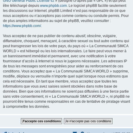
GNU General Public License v2
» (désigné ci-après par « GPL ») et qui peut
être téléchargé depuis
www.phpbb.com
. Le logiciel phpBB facilite seulement
les discussions sur Internet. phpBB Limited n’est pas responsable de ce que
nous acceptons ou n’acceptons pas comme contenu ou conduite permis. Pour
de plus amples informations au sujet de phpBB, veuillez consulter :
https://www.phpbb.com/
.
Vous acceptez de ne pas publier de contenu abusif, obscène, vulgaire,
diffamatoire, choquant, menaçant, à caractère sexuel ou tout autre contenu qui
peut transgresser les lois de votre pays, du pays où « La Communauté SIMCA
WORLD » est hébergé ou les lois internationales. Le faire peut vous mener à
un bannissement immédiat et permanent, avec une notification à votre
fournisseur d’accès à Internet si nous le jugeons nécessaire. Les adresses IP
de tous les messages sont enregistrées pour aider au renforcement de ces
conditions. Vous acceptez que « La Communauté SIMCA WORLD » supprime,
modifie, déplace ou verrouille n’importe quel sujet lorsque nous estimons que
cela est nécessaire. En tant que membre, vous acceptez que toutes les
informations que vous avez saisies soient stockées dans notre base de
données. Bien que ces informations ne soient pas diffusées à une tierce partie
sans votre consentement, ni « La Communauté SIMCA WORLD », ni phpBB ne
pourront être tenus comme responsables en cas de tentative de piratage visant
à compromettre les données.