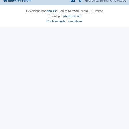
Index du forum
Heures au format
UTC+01:00
Développé par
phpBB
® Forum Software © phpBB Limited
Traduit par
phpBB-fr.com
Confidentialité
|
Conditions