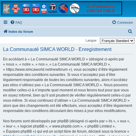
FAQ
Connexion
R
Index du forum
e
Langue :
c
La Communauté SIMCA WORLD - Enregistrement
h
En accédant à « La Communauté SIMCA WORLD » (désigné ci-après par
e
« nous », « notre », « nos », « La Communauté SIMCA WORLD »,
r
« https://www.simcaworld.net/newforum »), vous acceptez d’être légalement
responsable des conditions suivantes. Si vous n’acceptez pas d’être
c
légalement responsable de toutes les conditions suivantes, alors n’accédez
h
pas et/ou n’utilisez pas « La Communauté SIMCA WORLD ». Nous pouvons
e
modifier celles-ci à n’importe quel moment et nous ferons tout pour que vous
en soyez informé, bien qu’il soit prudent de vérifier régulièrement celles-ci par
r
vous-même. Si vous continuez d’utiliser « La Communauté SIMCA WORLD »
alors que des changements ont été effectués, vous acceptez d’être légalement
responsable des conditions découlant des mises à jour et/ou modifications.
Nos forums sont développés par phpBB (désigné ci-après par « ils », « eux »,
« leur », « logiciel phpBB », « www.phpbb.com », « phpBB Limited »,
« Équipes phpBB ») qui est un script libre de forum, déclaré sous la licence «