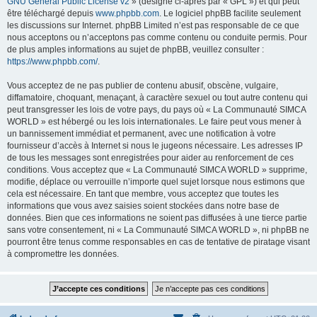
GNU General Public License v2
» (désigné ci-après par « GPL ») et qui peut
être téléchargé depuis
www.phpbb.com
. Le logiciel phpBB facilite seulement
les discussions sur Internet. phpBB Limited n’est pas responsable de ce que
nous acceptons ou n’acceptons pas comme contenu ou conduite permis. Pour
de plus amples informations au sujet de phpBB, veuillez consulter :
https://www.phpbb.com/
.
Vous acceptez de ne pas publier de contenu abusif, obscène, vulgaire,
diffamatoire, choquant, menaçant, à caractère sexuel ou tout autre contenu qui
peut transgresser les lois de votre pays, du pays où « La Communauté SIMCA
WORLD » est hébergé ou les lois internationales. Le faire peut vous mener à
un bannissement immédiat et permanent, avec une notification à votre
fournisseur d’accès à Internet si nous le jugeons nécessaire. Les adresses IP
de tous les messages sont enregistrées pour aider au renforcement de ces
conditions. Vous acceptez que « La Communauté SIMCA WORLD » supprime,
modifie, déplace ou verrouille n’importe quel sujet lorsque nous estimons que
cela est nécessaire. En tant que membre, vous acceptez que toutes les
informations que vous avez saisies soient stockées dans notre base de
données. Bien que ces informations ne soient pas diffusées à une tierce partie
sans votre consentement, ni « La Communauté SIMCA WORLD », ni phpBB ne
pourront être tenus comme responsables en cas de tentative de piratage visant
à compromettre les données.