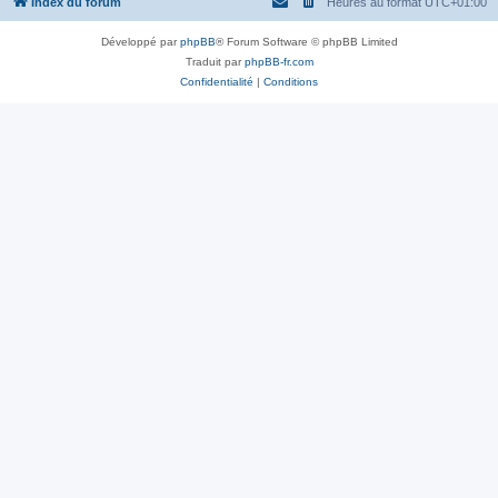
Index du forum
Heures au format
UTC+01:00
Développé par
phpBB
® Forum Software © phpBB Limited
Traduit par
phpBB-fr.com
Confidentialité
|
Conditions