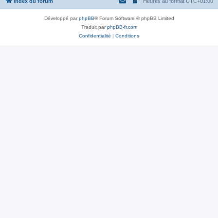
Index du forum
Heures au format
UTC+01:00
Développé par
phpBB
® Forum Software © phpBB Limited
Traduit par
phpBB-fr.com
Confidentialité
|
Conditions