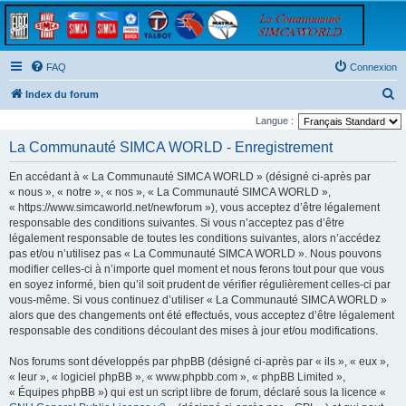
FAQ
Connexion
R
Index du forum
e
Langue :
c
La Communauté SIMCA WORLD - Enregistrement
h
En accédant à « La Communauté SIMCA WORLD » (désigné ci-après par
e
« nous », « notre », « nos », « La Communauté SIMCA WORLD »,
r
« https://www.simcaworld.net/newforum »), vous acceptez d’être légalement
responsable des conditions suivantes. Si vous n’acceptez pas d’être
c
légalement responsable de toutes les conditions suivantes, alors n’accédez
h
pas et/ou n’utilisez pas « La Communauté SIMCA WORLD ». Nous pouvons
e
modifier celles-ci à n’importe quel moment et nous ferons tout pour que vous
en soyez informé, bien qu’il soit prudent de vérifier régulièrement celles-ci par
r
vous-même. Si vous continuez d’utiliser « La Communauté SIMCA WORLD »
alors que des changements ont été effectués, vous acceptez d’être légalement
responsable des conditions découlant des mises à jour et/ou modifications.
Nos forums sont développés par phpBB (désigné ci-après par « ils », « eux »,
« leur », « logiciel phpBB », « www.phpbb.com », « phpBB Limited »,
« Équipes phpBB ») qui est un script libre de forum, déclaré sous la licence «