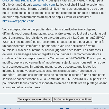
GNU General Public License v2
» (désigné ci-après par « GPL ») et qui peut
être téléchargé depuis
www.phpbb.com
. Le logiciel phpBB facilite seulement
les discussions sur Internet. phpBB Limited n’est pas responsable de ce que
nous acceptons ou n’acceptons pas comme contenu ou conduite permis. Pour
de plus amples informations au sujet de phpBB, veuillez consulter :
https://www.phpbb.com/
.
Vous acceptez de ne pas publier de contenu abusif, obscène, vulgaire,
diffamatoire, choquant, menaçant, à caractère sexuel ou tout autre contenu qui
peut transgresser les lois de votre pays, du pays où « La Communauté SIMCA
WORLD » est hébergé ou les lois internationales. Le faire peut vous mener à
un bannissement immédiat et permanent, avec une notification à votre
fournisseur d’accès à Internet si nous le jugeons nécessaire. Les adresses IP
de tous les messages sont enregistrées pour aider au renforcement de ces
conditions. Vous acceptez que « La Communauté SIMCA WORLD » supprime,
modifie, déplace ou verrouille n’importe quel sujet lorsque nous estimons que
cela est nécessaire. En tant que membre, vous acceptez que toutes les
informations que vous avez saisies soient stockées dans notre base de
données. Bien que ces informations ne soient pas diffusées à une tierce partie
sans votre consentement, ni « La Communauté SIMCA WORLD », ni phpBB ne
pourront être tenus comme responsables en cas de tentative de piratage visant
à compromettre les données.