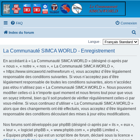
FAQ
Connexion
R
Index du forum
e
Langue :
c
La Communauté SIMCA WORLD - Enregistrement
h
En accédant à « La Communauté SIMCA WORLD » (désigné ci-après par
e
« nous », « notre », « nos », « La Communauté SIMCA WORLD »,
r
« https://www.simcaworld.net/newforum »), vous acceptez d’être légalement
responsable des conditions suivantes. Si vous n’acceptez pas d’être
c
légalement responsable de toutes les conditions suivantes, alors n’accédez
h
pas et/ou n’utilisez pas « La Communauté SIMCA WORLD ». Nous pouvons
e
modifier celles-ci à n’importe quel moment et nous ferons tout pour que vous
en soyez informé, bien qu’il soit prudent de vérifier régulièrement celles-ci par
r
vous-même. Si vous continuez d’utiliser « La Communauté SIMCA WORLD »
alors que des changements ont été effectués, vous acceptez d’être légalement
responsable des conditions découlant des mises à jour et/ou modifications.
Nos forums sont développés par phpBB (désigné ci-après par « ils », « eux »,
« leur », « logiciel phpBB », « www.phpbb.com », « phpBB Limited »,
« Équipes phpBB ») qui est un script libre de forum, déclaré sous la licence «