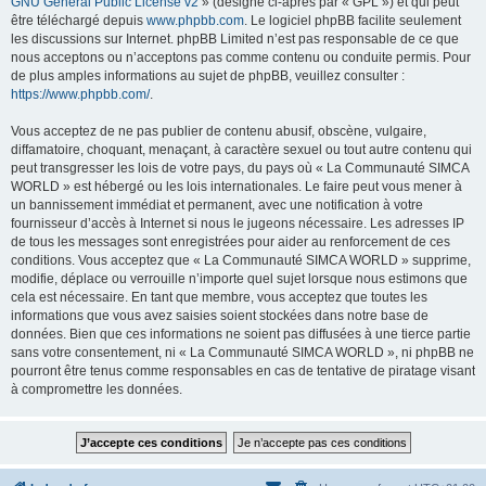
GNU General Public License v2
» (désigné ci-après par « GPL ») et qui peut
être téléchargé depuis
www.phpbb.com
. Le logiciel phpBB facilite seulement
les discussions sur Internet. phpBB Limited n’est pas responsable de ce que
nous acceptons ou n’acceptons pas comme contenu ou conduite permis. Pour
de plus amples informations au sujet de phpBB, veuillez consulter :
https://www.phpbb.com/
.
Vous acceptez de ne pas publier de contenu abusif, obscène, vulgaire,
diffamatoire, choquant, menaçant, à caractère sexuel ou tout autre contenu qui
peut transgresser les lois de votre pays, du pays où « La Communauté SIMCA
WORLD » est hébergé ou les lois internationales. Le faire peut vous mener à
un bannissement immédiat et permanent, avec une notification à votre
fournisseur d’accès à Internet si nous le jugeons nécessaire. Les adresses IP
de tous les messages sont enregistrées pour aider au renforcement de ces
conditions. Vous acceptez que « La Communauté SIMCA WORLD » supprime,
modifie, déplace ou verrouille n’importe quel sujet lorsque nous estimons que
cela est nécessaire. En tant que membre, vous acceptez que toutes les
informations que vous avez saisies soient stockées dans notre base de
données. Bien que ces informations ne soient pas diffusées à une tierce partie
sans votre consentement, ni « La Communauté SIMCA WORLD », ni phpBB ne
pourront être tenus comme responsables en cas de tentative de piratage visant
à compromettre les données.