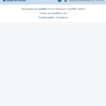
Index du forum
Heures au format
UTC+01:00
Développé par
phpBB
® Forum Software © phpBB Limited
Traduit par
phpBB-fr.com
Confidentialité
|
Conditions