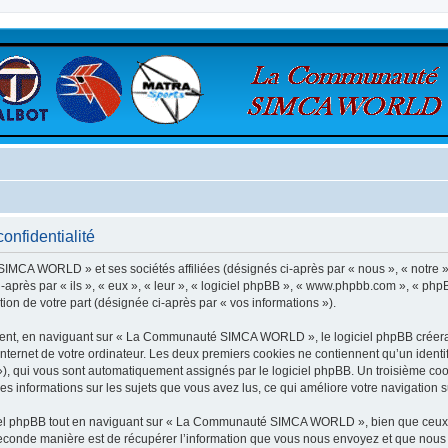
nfidentialité
SIMCA WORLD » et ses sociétés affiliées (désignés ci-après par « nous », « not
après par « ils », « eux », « leur », « logiciel phpBB », « www.phpbb.com », « phpB
tion de votre part (désignée ci-après par « vos informations »).
ent, en naviguant sur « La Communauté SIMCA WORLD », le logiciel phpBB créera un
nternet de votre ordinateur. Les deux premiers cookies ne contiennent qu’un identifia
d »), qui vous sont automatiquement assignés par le logiciel phpBB. Un troisième co
informations sur les sujets que vous avez lus, ce qui améliore votre navigation su
el phpBB tout en naviguant sur « La Communauté SIMCA WORLD », bien que ceux-c
conde manière est de récupérer l’information que vous nous envoyez et que nous coll