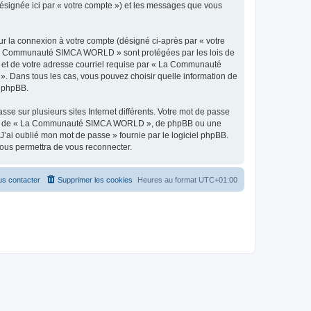
ésignée ici par « votre compte ») et les messages que vous
ur la connexion à votre compte (désigné ci-après par « votre
 « La Communauté SIMCA WORLD » sont protégées par les lois de
e et de votre adresse courriel requise par « La Communauté
 Dans tous les cas, vous pouvez choisir quelle information de
l phpBB.
se sur plusieurs sites Internet différents. Votre mot de passe
liée de « La Communauté SIMCA WORLD », de phpBB ou une
J’ai oublié mon mot de passe » fournie par le logiciel phpBB.
vous permettra de vous reconnecter.
s contacter
Supprimer les cookies
Heures au format
UTC+01:00