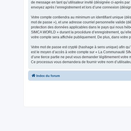
de message en tant qu’utilisateur invité (désignée ci-après p
envoyez après l’enregistrement et lors d’une connexion (désig
Votre compte contiendra au minimum un identifiant unique (dési
mot de passe »), et une adresse courriel personnelle valide (
protection des données applicables dans le pays qui nous hébe
SIMCA WORLD » durant la procédure d’enregistrement, qu’elle 
votre compte sera affichée publiquement. De plus, dans votre pr
Votre mot de passe est crypté (hashage à sens unique) afin qu’i
est le moyen d’accès à votre compte sur « La Communauté S
d’une tierce partie ne peut vous demander légitimement votre mo
Ce processus vous demandera de fournir votre nom d’utilisateur
Index du forum