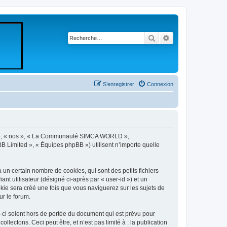
Rechercher
Recherche avancé
S’enregistrer
Connexion
re », « nos », « La Communauté SIMCA WORLD »,
B Limited », « Équipes phpBB ») utilisent n’importe quelle
 certain nombre de cookies, qui sont des petits fichiers
nt utilisateur (désigné ci-après par « user-id ») et un
okie sera créé une fois que vous naviguerez sur les sujets de
r le forum.
i soient hors de portée du document qui est prévu pour
ectons. Ceci peut être, et n’est pas limité à : la publication