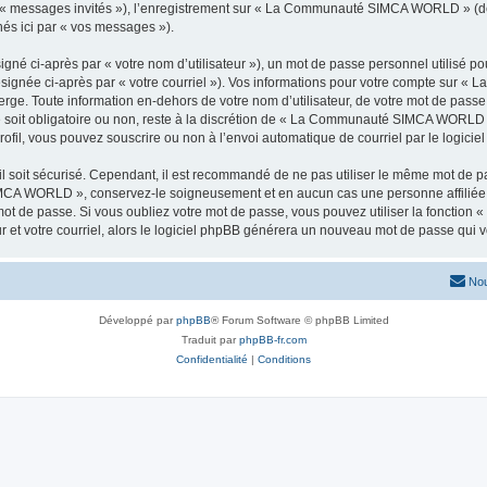
ar « messages invités »), l’enregistrement sur « La Communauté SIMCA WORLD » (d
nés ici par « vos messages »).
gné ci-après par « votre nom d’utilisateur »), un mot de passe personnel utilisé po
désignée ci-après par « votre courriel »). Vos informations pour votre compte sur
rge. Toute information en-dehors de votre nom d’utilisateur, de votre mot de pass
soit obligatoire ou non, reste à la discrétion de « La Communauté SIMCA WORLD ».
ofil, vous pouvez souscrire ou non à l’envoi automatique de courriel par le logicie
l soit sécurisé. Cependant, il est recommandé de ne pas utiliser le même mot de pas
IMCA WORLD », conservez-le soigneusement et en aucun cas une personne affi
t de passe. Si vous oubliez votre mot de passe, vous pouvez utiliser la fonction « 
 et votre courriel, alors le logiciel phpBB générera un nouveau mot de passe qui 
Nou
Développé par
phpBB
® Forum Software © phpBB Limited
Traduit par
phpBB-fr.com
Confidentialité
|
Conditions