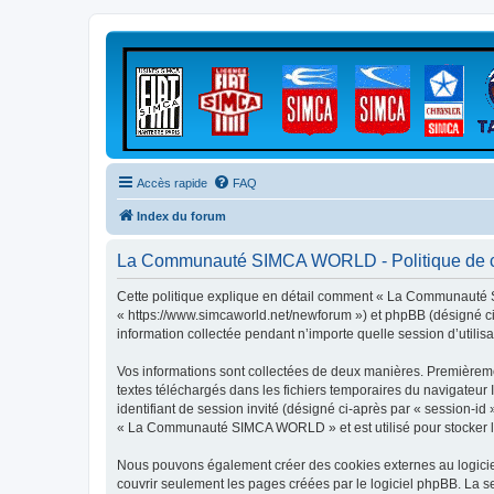
Accès rapide
FAQ
Index du forum
La Communauté SIMCA WORLD - Politique de co
Cette politique explique en détail comment « La Communauté 
« https://www.simcaworld.net/newforum ») et phpBB (désigné ci-
information collectée pendant n’importe quelle session d’utilisa
Vos informations sont collectées de deux manières. Premièrem
textes téléchargés dans les fichiers temporaires du navigateur I
identifiant de session invité (désigné ci-après par « session-i
« La Communauté SIMCA WORLD » et est utilisé pour stocker les 
Nous pouvons également créer des cookies externes au logici
couvrir seulement les pages créées par le logiciel phpBB. La se