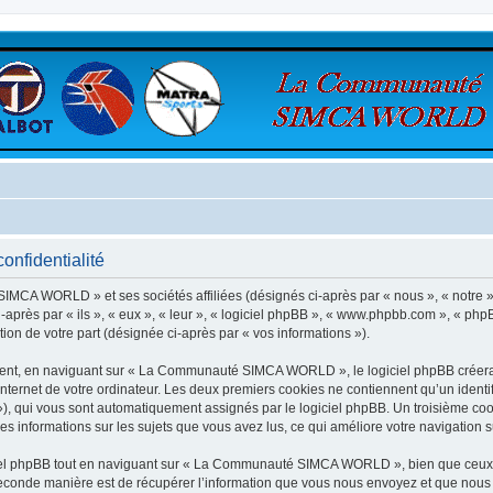
nfidentialité
SIMCA WORLD » et ses sociétés affiliées (désignés ci-après par « nous », « not
après par « ils », « eux », « leur », « logiciel phpBB », « www.phpbb.com », « phpB
tion de votre part (désignée ci-après par « vos informations »).
ent, en naviguant sur « La Communauté SIMCA WORLD », le logiciel phpBB créera un
nternet de votre ordinateur. Les deux premiers cookies ne contiennent qu’un identifia
d »), qui vous sont automatiquement assignés par le logiciel phpBB. Un troisième co
informations sur les sujets que vous avez lus, ce qui améliore votre navigation su
el phpBB tout en naviguant sur « La Communauté SIMCA WORLD », bien que ceux-c
conde manière est de récupérer l’information que vous nous envoyez et que nous coll