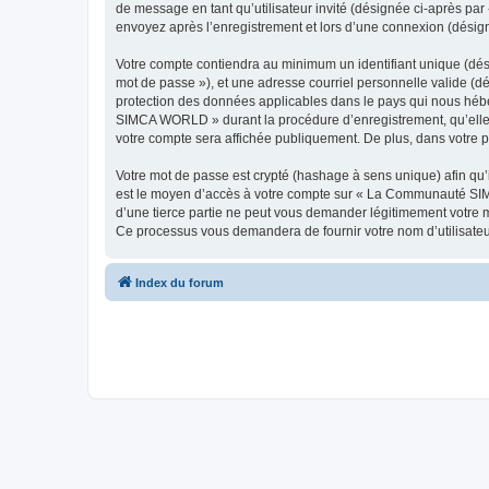
de message en tant qu’utilisateur invité (désignée ci-après p
envoyez après l’enregistrement et lors d’une connexion (désig
Votre compte contiendra au minimum un identifiant unique (dési
mot de passe »), et une adresse courriel personnelle valide (
protection des données applicables dans le pays qui nous hébe
SIMCA WORLD » durant la procédure d’enregistrement, qu’elle 
votre compte sera affichée publiquement. De plus, dans votre pr
Votre mot de passe est crypté (hashage à sens unique) afin qu’i
est le moyen d’accès à votre compte sur « La Communauté S
d’une tierce partie ne peut vous demander légitimement votre mo
Ce processus vous demandera de fournir votre nom d’utilisateur
Index du forum