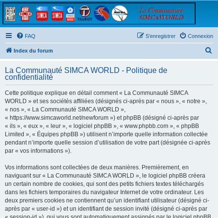
FAQ
S’enregistrer
Connexion
R
Index du forum
e
La Communauté SIMCA WORLD - Politique de
c
confidentialité
h
Cette politique explique en détail comment « La Communauté SIMCA
e
WORLD » et ses sociétés affiliées (désignés ci-après par « nous », « notre »,
r
« nos », « La Communauté SIMCA WORLD »,
« https://www.simcaworld.net/newforum ») et phpBB (désigné ci-après par
c
« ils », « eux », « leur », « logiciel phpBB », « www.phpbb.com », « phpBB
h
Limited », « Équipes phpBB ») utilisent n’importe quelle information collectée
pendant n’importe quelle session d’utilisation de votre part (désignée ci-après
e
par « vos informations »).
r
Vos informations sont collectées de deux manières. Premièrement, en
naviguant sur « La Communauté SIMCA WORLD », le logiciel phpBB créera
un certain nombre de cookies, qui sont des petits fichiers textes téléchargés
dans les fichiers temporaires du navigateur Internet de votre ordinateur. Les
deux premiers cookies ne contiennent qu’un identifiant utilisateur (désigné ci-
après par « user-id ») et un identifiant de session invité (désigné ci-après par
« session-id »), qui vous sont automatiquement assignés par le logiciel phpBB.