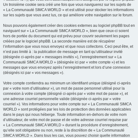
Un troisième cookie sera créé une fois que vous naviguerez sur les sujets de
« La Communauté SIMCA WORLD » et est utilisé pour stocker les informations
sur les sujets que vous avez lus, ce qui améliore votre navigation sur le forum.
Nous pouvons également créer des cookies externes au logiciel phpBB tout en
naviguant sur « La Communauté SIMCA WORLD », bien que ceux-ci soient
hors de portée du document qui est prévu pour couvrir seulement les pages
créées par le logiciel phpBB. La seconde manière est de récupérer
l’information que vous nous envoyez et que nous collectons. Ceci peut être, et
n’est pas limité à : la publication de message en tant qu’utilisateur invité
(désignée ci-après par « messages invités »), l’enregistrement sur « La
Communauté SIMCA WORLD » (désignée ici par « votre compte ») et les
messages que vous envoyez après l’enregistrement et lors d’une connexion
(désignés ici par « vos messages »).
Votre compte contiendra au minimum un identifiant unique (désigné ci-après
par « votre nom d’utilisateur »), un mot de passe personnel utilisé pour la
connexion à votre compte (désigné ci-après par « votre mot de passe »), et
une adresse courriel personnelle valide (désignée ci-après par « votre
courriel »). Vos informations pour votre compte sur « La Communauté SIMCA
WORLD » sont protégées par les lois de protection des données applicables
dans le pays qui nous héberge. Toute information en-dehors de votre nom
d’utilisateur, de votre mot de passe et de votre adresse courriel requise par
« La Communauté SIMCA WORLD » durant la procédure d’enregistrement,
qu’elle soit obligatoire ou non, reste à la discrétion de « La Communauté
SIMCA WORLD ». Dans tous les cas, vous pouvez choisir quelle information