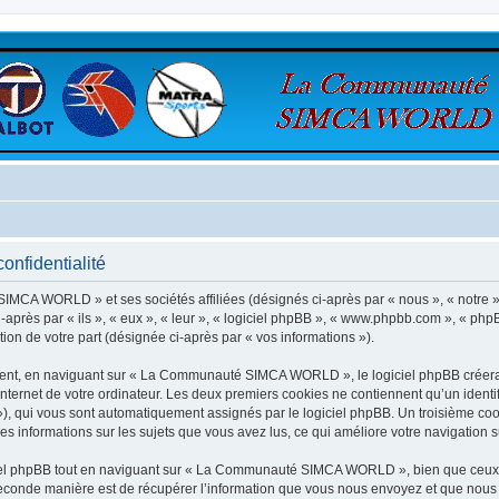
nfidentialité
SIMCA WORLD » et ses sociétés affiliées (désignés ci-après par « nous », « not
après par « ils », « eux », « leur », « logiciel phpBB », « www.phpbb.com », « phpB
tion de votre part (désignée ci-après par « vos informations »).
ent, en naviguant sur « La Communauté SIMCA WORLD », le logiciel phpBB créera un
nternet de votre ordinateur. Les deux premiers cookies ne contiennent qu’un identifia
d »), qui vous sont automatiquement assignés par le logiciel phpBB. Un troisième co
informations sur les sujets que vous avez lus, ce qui améliore votre navigation su
el phpBB tout en naviguant sur « La Communauté SIMCA WORLD », bien que ceux-c
conde manière est de récupérer l’information que vous nous envoyez et que nous coll