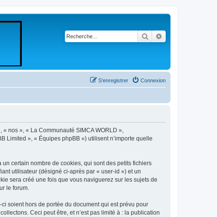
Rechercher
Recherche avancé
S’enregistrer
Connexion
re », « nos », « La Communauté SIMCA WORLD »,
B Limited », « Équipes phpBB ») utilisent n’importe quelle
 certain nombre de cookies, qui sont des petits fichiers
nt utilisateur (désigné ci-après par « user-id ») et un
okie sera créé une fois que vous naviguerez sur les sujets de
r le forum.
i soient hors de portée du document qui est prévu pour
ectons. Ceci peut être, et n’est pas limité à : la publication