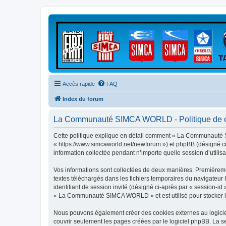
Accès rapide
FAQ
Index du forum
La Communauté SIMCA WORLD - Politique de co
Cette politique explique en détail comment « La Communauté 
« https://www.simcaworld.net/newforum ») et phpBB (désigné ci-
information collectée pendant n’importe quelle session d’utilisa
Vos informations sont collectées de deux manières. Premièrem
textes téléchargés dans les fichiers temporaires du navigateur I
identifiant de session invité (désigné ci-après par « session-i
« La Communauté SIMCA WORLD » et est utilisé pour stocker les 
Nous pouvons également créer des cookies externes au logici
couvrir seulement les pages créées par le logiciel phpBB. La se