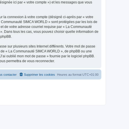
ésignée ici par « votre compte ») et les messages que vous
ur la connexion à votre compte (désigné ci-après par « votre
 « La Communauté SIMCA WORLD » sont protégées par les lois de
e et de votre adresse courriel requise par « La Communauté
 Dans tous les cas, vous pouvez choisir quelle information de
l phpBB.
se sur plusieurs sites Internet différents. Votre mot de passe
liée de « La Communauté SIMCA WORLD », de phpBB ou une
J’ai oublié mon mot de passe » fournie par le logiciel phpBB.
vous permettra de vous reconnecter.
s contacter
Supprimer les cookies
Heures au format
UTC+01:00