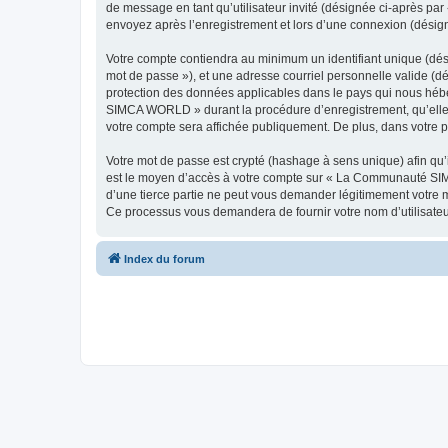
de message en tant qu’utilisateur invité (désignée ci-après p
envoyez après l’enregistrement et lors d’une connexion (désig
Votre compte contiendra au minimum un identifiant unique (dési
mot de passe »), et une adresse courriel personnelle valide (
protection des données applicables dans le pays qui nous hébe
SIMCA WORLD » durant la procédure d’enregistrement, qu’elle 
votre compte sera affichée publiquement. De plus, dans votre pr
Votre mot de passe est crypté (hashage à sens unique) afin qu’i
est le moyen d’accès à votre compte sur « La Communauté S
d’une tierce partie ne peut vous demander légitimement votre mo
Ce processus vous demandera de fournir votre nom d’utilisateur
Index du forum