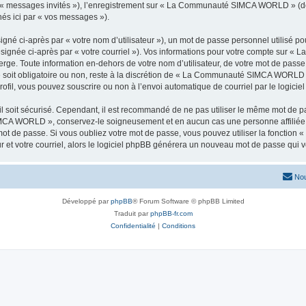
ar « messages invités »), l’enregistrement sur « La Communauté SIMCA WORLD » (d
nés ici par « vos messages »).
gné ci-après par « votre nom d’utilisateur »), un mot de passe personnel utilisé po
désignée ci-après par « votre courriel »). Vos informations pour votre compte sur
rge. Toute information en-dehors de votre nom d’utilisateur, de votre mot de pass
soit obligatoire ou non, reste à la discrétion de « La Communauté SIMCA WORLD ».
ofil, vous pouvez souscrire ou non à l’envoi automatique de courriel par le logicie
l soit sécurisé. Cependant, il est recommandé de ne pas utiliser le même mot de pas
IMCA WORLD », conservez-le soigneusement et en aucun cas une personne affi
t de passe. Si vous oubliez votre mot de passe, vous pouvez utiliser la fonction « 
 et votre courriel, alors le logiciel phpBB générera un nouveau mot de passe qui 
Nou
Développé par
phpBB
® Forum Software © phpBB Limited
Traduit par
phpBB-fr.com
Confidentialité
|
Conditions