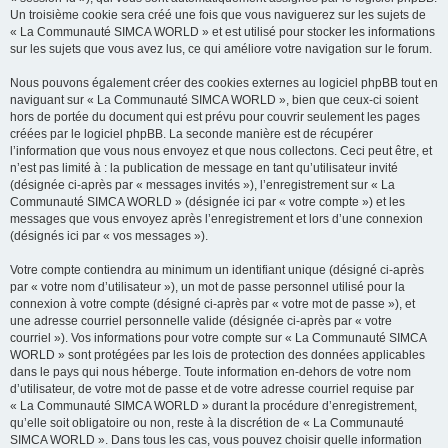
Un troisième cookie sera créé une fois que vous naviguerez sur les sujets de
« La Communauté SIMCA WORLD » et est utilisé pour stocker les informations
sur les sujets que vous avez lus, ce qui améliore votre navigation sur le forum.
Nous pouvons également créer des cookies externes au logiciel phpBB tout en
naviguant sur « La Communauté SIMCA WORLD », bien que ceux-ci soient
hors de portée du document qui est prévu pour couvrir seulement les pages
créées par le logiciel phpBB. La seconde manière est de récupérer
l’information que vous nous envoyez et que nous collectons. Ceci peut être, et
n’est pas limité à : la publication de message en tant qu’utilisateur invité
(désignée ci-après par « messages invités »), l’enregistrement sur « La
Communauté SIMCA WORLD » (désignée ici par « votre compte ») et les
messages que vous envoyez après l’enregistrement et lors d’une connexion
(désignés ici par « vos messages »).
Votre compte contiendra au minimum un identifiant unique (désigné ci-après
par « votre nom d’utilisateur »), un mot de passe personnel utilisé pour la
connexion à votre compte (désigné ci-après par « votre mot de passe »), et
une adresse courriel personnelle valide (désignée ci-après par « votre
courriel »). Vos informations pour votre compte sur « La Communauté SIMCA
WORLD » sont protégées par les lois de protection des données applicables
dans le pays qui nous héberge. Toute information en-dehors de votre nom
d’utilisateur, de votre mot de passe et de votre adresse courriel requise par
« La Communauté SIMCA WORLD » durant la procédure d’enregistrement,
qu’elle soit obligatoire ou non, reste à la discrétion de « La Communauté
SIMCA WORLD ». Dans tous les cas, vous pouvez choisir quelle information