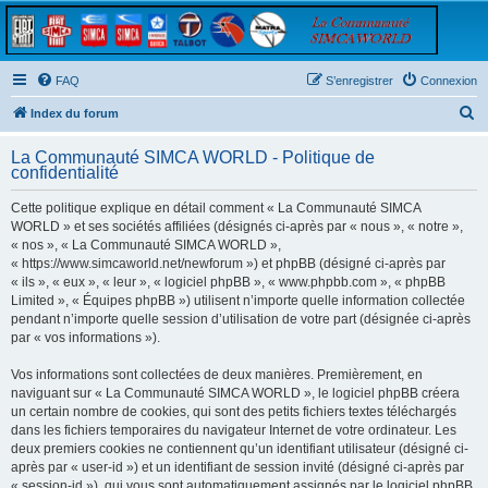
FAQ
S’enregistrer
Connexion
R
Index du forum
e
La Communauté SIMCA WORLD - Politique de
c
confidentialité
h
Cette politique explique en détail comment « La Communauté SIMCA
e
WORLD » et ses sociétés affiliées (désignés ci-après par « nous », « notre »,
r
« nos », « La Communauté SIMCA WORLD »,
« https://www.simcaworld.net/newforum ») et phpBB (désigné ci-après par
c
« ils », « eux », « leur », « logiciel phpBB », « www.phpbb.com », « phpBB
h
Limited », « Équipes phpBB ») utilisent n’importe quelle information collectée
pendant n’importe quelle session d’utilisation de votre part (désignée ci-après
e
par « vos informations »).
r
Vos informations sont collectées de deux manières. Premièrement, en
naviguant sur « La Communauté SIMCA WORLD », le logiciel phpBB créera
un certain nombre de cookies, qui sont des petits fichiers textes téléchargés
dans les fichiers temporaires du navigateur Internet de votre ordinateur. Les
deux premiers cookies ne contiennent qu’un identifiant utilisateur (désigné ci-
après par « user-id ») et un identifiant de session invité (désigné ci-après par
« session-id »), qui vous sont automatiquement assignés par le logiciel phpBB.