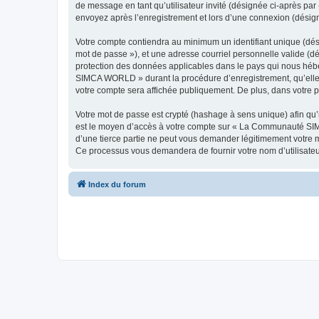
de message en tant qu’utilisateur invité (désignée ci-après p
envoyez après l’enregistrement et lors d’une connexion (désig
Votre compte contiendra au minimum un identifiant unique (dési
mot de passe »), et une adresse courriel personnelle valide (
protection des données applicables dans le pays qui nous hébe
SIMCA WORLD » durant la procédure d’enregistrement, qu’elle 
votre compte sera affichée publiquement. De plus, dans votre pr
Votre mot de passe est crypté (hashage à sens unique) afin qu’i
est le moyen d’accès à votre compte sur « La Communauté S
d’une tierce partie ne peut vous demander légitimement votre mo
Ce processus vous demandera de fournir votre nom d’utilisateur
Index du forum