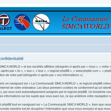
nfidentialité
SIMCA WORLD » et ses sociétés affiliées (désignés ci-après par « nous », « not
après par « ils », « eux », « leur », « logiciel phpBB », « www.phpbb.com », « phpB
tion de votre part (désignée ci-après par « vos informations »).
ent, en naviguant sur « La Communauté SIMCA WORLD », le logiciel phpBB créera un
nternet de votre ordinateur. Les deux premiers cookies ne contiennent qu’un identifia
d »), qui vous sont automatiquement assignés par le logiciel phpBB. Un troisième co
informations sur les sujets que vous avez lus, ce qui améliore votre navigation su
el phpBB tout en naviguant sur « La Communauté SIMCA WORLD », bien que ceux-c
conde manière est de récupérer l’information que vous nous envoyez et que nous coll