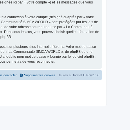
ésignée ici par « votre compte ») et les messages que vous
ur la connexion à votre compte (désigné ci-après par « votre
 « La Communauté SIMCA WORLD » sont protégées par les lois de
e et de votre adresse courriel requise par « La Communauté
 Dans tous les cas, vous pouvez choisir quelle information de
l phpBB.
se sur plusieurs sites Internet différents. Votre mot de passe
liée de « La Communauté SIMCA WORLD », de phpBB ou une
J’ai oublié mon mot de passe » fournie par le logiciel phpBB.
vous permettra de vous reconnecter.
s contacter
Supprimer les cookies
Heures au format
UTC+01:00