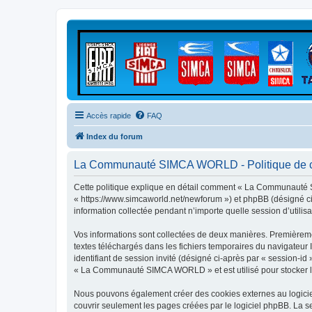
Accès rapide
FAQ
Index du forum
La Communauté SIMCA WORLD - Politique de co
Cette politique explique en détail comment « La Communauté 
« https://www.simcaworld.net/newforum ») et phpBB (désigné ci-
information collectée pendant n’importe quelle session d’utilisa
Vos informations sont collectées de deux manières. Premièrem
textes téléchargés dans les fichiers temporaires du navigateur I
identifiant de session invité (désigné ci-après par « session-i
« La Communauté SIMCA WORLD » et est utilisé pour stocker les 
Nous pouvons également créer des cookies externes au logici
couvrir seulement les pages créées par le logiciel phpBB. La se