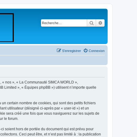
Rechercher
Recherche avancé
S’enregistrer
Connexion
re », « nos », « La Communauté SIMCA WORLD »,
B Limited », « Équipes phpBB ») utilisent n’importe quelle
 certain nombre de cookies, qui sont des petits fichiers
nt utilisateur (désigné ci-après par « user-id ») et un
okie sera créé une fois que vous naviguerez sur les sujets de
r le forum.
i soient hors de portée du document qui est prévu pour
ectons. Ceci peut être, et n’est pas limité à : la publication