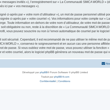
ar « messages invités »), l’enregistrement sur « La Communauté SIMCA WORLD » (d
nés ici par « vos messages »).
gné ci-après par « votre nom d’utilisateur »), un mot de passe personnel utilisé po
désignée ci-après par « votre courriel »). Vos informations pour votre compte sur
rge. Toute information en-dehors de votre nom d’utilisateur, de votre mot de pass
soit obligatoire ou non, reste à la discrétion de « La Communauté SIMCA WORLD ».
ofil, vous pouvez souscrire ou non à l’envoi automatique de courriel par le logicie
l soit sécurisé. Cependant, il est recommandé de ne pas utiliser le même mot de pas
IMCA WORLD », conservez-le soigneusement et en aucun cas une personne affi
t de passe. Si vous oubliez votre mot de passe, vous pouvez utiliser la fonction « 
 et votre courriel, alors le logiciel phpBB générera un nouveau mot de passe qui 
Nou
Développé par
phpBB
® Forum Software © phpBB Limited
Traduit par
phpBB-fr.com
Confidentialité
|
Conditions