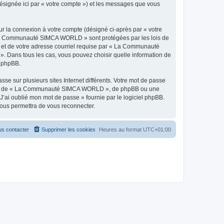
ésignée ici par « votre compte ») et les messages que vous
ur la connexion à votre compte (désigné ci-après par « votre
 « La Communauté SIMCA WORLD » sont protégées par les lois de
e et de votre adresse courriel requise par « La Communauté
 Dans tous les cas, vous pouvez choisir quelle information de
l phpBB.
se sur plusieurs sites Internet différents. Votre mot de passe
liée de « La Communauté SIMCA WORLD », de phpBB ou une
J’ai oublié mon mot de passe » fournie par le logiciel phpBB.
vous permettra de vous reconnecter.
s contacter
Supprimer les cookies
Heures au format
UTC+01:00