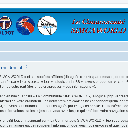
nfidentialité
SIMCA WORLD » et ses sociétés affiliées (désignés ci-après par « nous », « not
après par « ils », « eux », « leur », « logiciel phpBB », « www.phpbb.com », « phpB
tion de votre part (désignée ci-après par « vos informations »).
ent, en naviguant sur « La Communauté SIMCA WORLD », le logiciel phpBB créera un
nternet de votre ordinateur. Les deux premiers cookies ne contiennent qu’un identifia
d »), qui vous sont automatiquement assignés par le logiciel phpBB. Un troisième co
informations sur les sujets que vous avez lus, ce qui améliore votre navigation su
el phpBB tout en naviguant sur « La Communauté SIMCA WORLD », bien que ceux-c
conde manière est de récupérer l’information que vous nous envoyez et que nous coll