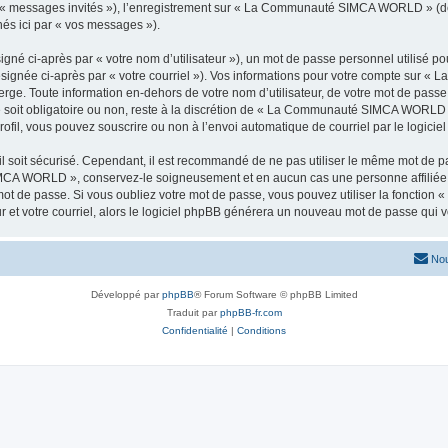
ar « messages invités »), l’enregistrement sur « La Communauté SIMCA WORLD » (d
nés ici par « vos messages »).
gné ci-après par « votre nom d’utilisateur »), un mot de passe personnel utilisé po
désignée ci-après par « votre courriel »). Vos informations pour votre compte sur
rge. Toute information en-dehors de votre nom d’utilisateur, de votre mot de pass
soit obligatoire ou non, reste à la discrétion de « La Communauté SIMCA WORLD ».
ofil, vous pouvez souscrire ou non à l’envoi automatique de courriel par le logicie
l soit sécurisé. Cependant, il est recommandé de ne pas utiliser le même mot de pas
IMCA WORLD », conservez-le soigneusement et en aucun cas une personne affi
t de passe. Si vous oubliez votre mot de passe, vous pouvez utiliser la fonction « 
 et votre courriel, alors le logiciel phpBB générera un nouveau mot de passe qui 
Nou
Développé par
phpBB
® Forum Software © phpBB Limited
Traduit par
phpBB-fr.com
Confidentialité
|
Conditions