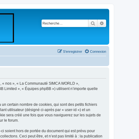
Rechercher
Recherche avancé
S’enregistrer
Connexion
re », « nos », « La Communauté SIMCA WORLD »,
B Limited », « Équipes phpBB ») utilisent n’importe quelle
 certain nombre de cookies, qui sont des petits fichiers
nt utilisateur (désigné ci-après par « user-id ») et un
okie sera créé une fois que vous naviguerez sur les sujets de
r le forum.
i soient hors de portée du document qui est prévu pour
ectons. Ceci peut être, et n’est pas limité à : la publication