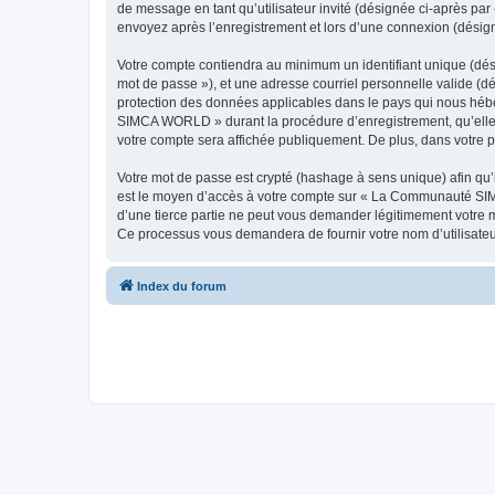
de message en tant qu’utilisateur invité (désignée ci-après p
envoyez après l’enregistrement et lors d’une connexion (désig
Votre compte contiendra au minimum un identifiant unique (dési
mot de passe »), et une adresse courriel personnelle valide (
protection des données applicables dans le pays qui nous hébe
SIMCA WORLD » durant la procédure d’enregistrement, qu’elle 
votre compte sera affichée publiquement. De plus, dans votre pr
Votre mot de passe est crypté (hashage à sens unique) afin qu’i
est le moyen d’accès à votre compte sur « La Communauté S
d’une tierce partie ne peut vous demander légitimement votre mo
Ce processus vous demandera de fournir votre nom d’utilisateur
Index du forum