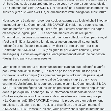
Un troisième cookie sera créé une fois que vous naviguerez sur les sujets de
« La Communauté SIMCA WORLD » et est utilisé pour stocker les informations
sur les sujets que vous avez lus, ce qui améliore votre navigation sur le forum.
Nous pouvons également créer des cookies externes au logiciel phpBB tout en
naviguant sur « La Communauté SIMCA WORLD », bien que ceux-ci soient
hors de portée du document qui est prévu pour couvrir seulement les pages
créées par le logiciel phpBB. La seconde manière est de récupérer
l’information que vous nous envoyez et que nous collectons. Ceci peut être, et
n’est pas limité à : la publication de message en tant qu’utilisateur invité
(désignée ci-après par « messages invités »), l’enregistrement sur « La
Communauté SIMCA WORLD » (désignée ici par « votre compte ») et les
messages que vous envoyez après l’enregistrement et lors d’une connexion
(désignés ici par « vos messages »).
Votre compte contiendra au minimum un identifiant unique (désigné ci-après
par « votre nom d’utilisateur »), un mot de passe personnel utilisé pour la
connexion à votre compte (désigné ci-après par « votre mot de passe »), et
une adresse courriel personnelle valide (désignée ci-après par « votre
courriel »). Vos informations pour votre compte sur « La Communauté SIMCA
WORLD » sont protégées par les lois de protection des données applicables
dans le pays qui nous héberge. Toute information en-dehors de votre nom
d’utilisateur, de votre mot de passe et de votre adresse courriel requise par
« La Communauté SIMCA WORLD » durant la procédure d’enregistrement,
qu’elle soit obligatoire ou non, reste à la discrétion de « La Communauté
SIMCA WORLD ». Dans tous les cas, vous pouvez choisir quelle information