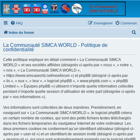
FAQ
S’enregistrer
Connexion
R
Index du forum
e
La Communauté SIMCA WORLD - Politique de
c
confidentialité
h
Cette politique explique en détail comment « La Communauté SIMCA
e
WORLD » et ses sociétés affiliées (désignés ci-après par « nous », « notre »,
r
« nos », « La Communauté SIMCA WORLD »,
« https://www.simcaworld.net/newforum ») et phpBB (désigné ci-après par
c
« ils », « eux », « leur », « logiciel phpBB », « www.phpbb.com », « phpBB
h
Limited », « Équipes phpBB ») utilisent n’importe quelle information collectée
pendant n’importe quelle session d’utilisation de votre part (désignée ci-après
e
par « vos informations »).
r
Vos informations sont collectées de deux manières. Premièrement, en
naviguant sur « La Communauté SIMCA WORLD », le logiciel phpBB créera
un certain nombre de cookies, qui sont des petits fichiers textes téléchargés
dans les fichiers temporaires du navigateur Internet de votre ordinateur. Les
deux premiers cookies ne contiennent qu’un identifiant utilisateur (désigné ci-
après par « user-id ») et un identifiant de session invité (désigné ci-après par
« session-id »), qui vous sont automatiquement assignés par le logiciel phpBB.