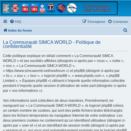
FAQ
S’enregistrer
Connexion
R
Index du forum
e
La Communauté SIMCA WORLD - Politique de
c
confidentialité
h
Cette politique explique en détail comment « La Communauté SIMCA
e
WORLD » et ses sociétés affiliées (désignés ci-après par « nous », « notre »,
r
« nos », « La Communauté SIMCA WORLD »,
« https://www.simcaworld.net/newforum ») et phpBB (désigné ci-après par
c
« ils », « eux », « leur », « logiciel phpBB », « www.phpbb.com », « phpBB
h
Limited », « Équipes phpBB ») utilisent n’importe quelle information collectée
pendant n’importe quelle session d’utilisation de votre part (désignée ci-après
e
par « vos informations »).
r
Vos informations sont collectées de deux manières. Premièrement, en
naviguant sur « La Communauté SIMCA WORLD », le logiciel phpBB créera
un certain nombre de cookies, qui sont des petits fichiers textes téléchargés
dans les fichiers temporaires du navigateur Internet de votre ordinateur. Les
deux premiers cookies ne contiennent qu’un identifiant utilisateur (désigné ci-
après par « user-id ») et un identifiant de session invité (désigné ci-après par
« session-id »), qui vous sont automatiquement assignés par le logiciel phpBB.