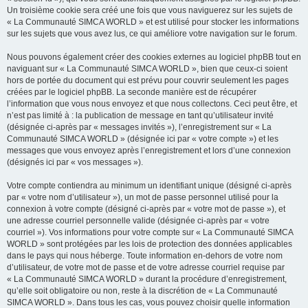
Un troisième cookie sera créé une fois que vous naviguerez sur les sujets de
« La Communauté SIMCA WORLD » et est utilisé pour stocker les informations
sur les sujets que vous avez lus, ce qui améliore votre navigation sur le forum.
Nous pouvons également créer des cookies externes au logiciel phpBB tout en
naviguant sur « La Communauté SIMCA WORLD », bien que ceux-ci soient
hors de portée du document qui est prévu pour couvrir seulement les pages
créées par le logiciel phpBB. La seconde manière est de récupérer
l’information que vous nous envoyez et que nous collectons. Ceci peut être, et
n’est pas limité à : la publication de message en tant qu’utilisateur invité
(désignée ci-après par « messages invités »), l’enregistrement sur « La
Communauté SIMCA WORLD » (désignée ici par « votre compte ») et les
messages que vous envoyez après l’enregistrement et lors d’une connexion
(désignés ici par « vos messages »).
Votre compte contiendra au minimum un identifiant unique (désigné ci-après
par « votre nom d’utilisateur »), un mot de passe personnel utilisé pour la
connexion à votre compte (désigné ci-après par « votre mot de passe »), et
une adresse courriel personnelle valide (désignée ci-après par « votre
courriel »). Vos informations pour votre compte sur « La Communauté SIMCA
WORLD » sont protégées par les lois de protection des données applicables
dans le pays qui nous héberge. Toute information en-dehors de votre nom
d’utilisateur, de votre mot de passe et de votre adresse courriel requise par
« La Communauté SIMCA WORLD » durant la procédure d’enregistrement,
qu’elle soit obligatoire ou non, reste à la discrétion de « La Communauté
SIMCA WORLD ». Dans tous les cas, vous pouvez choisir quelle information