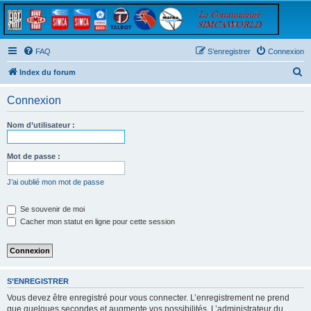
FAQ
S’enregistrer
Connexion
R
Index du forum
e
Connexion
c
h
Nom d’utilisateur :
e
r
Mot de passe :
c
J’ai oublié mon mot de passe
h
e
Se souvenir de moi
Cacher mon statut en ligne pour cette session
r
S’ENREGISTRER
Vous devez être enregistré pour vous connecter. L’enregistrement ne prend
que quelques secondes et augmente vos possibilités. L’administrateur du