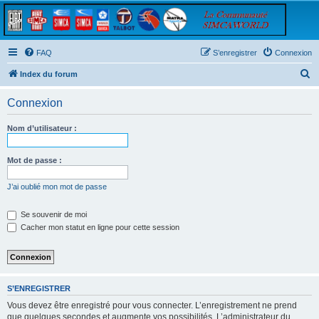
FAQ
S’enregistrer
Connexion
R
Index du forum
e
Connexion
c
h
Nom d’utilisateur :
e
r
Mot de passe :
c
J’ai oublié mon mot de passe
h
e
Se souvenir de moi
Cacher mon statut en ligne pour cette session
r
S’ENREGISTRER
Vous devez être enregistré pour vous connecter. L’enregistrement ne prend
que quelques secondes et augmente vos possibilités. L’administrateur du