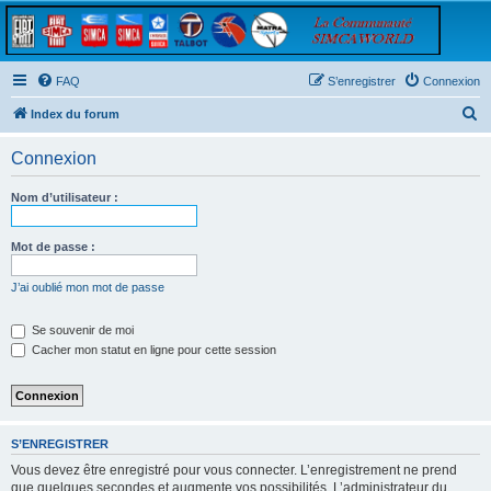
FAQ
S’enregistrer
Connexion
R
Index du forum
e
Connexion
c
h
Nom d’utilisateur :
e
r
Mot de passe :
c
J’ai oublié mon mot de passe
h
e
Se souvenir de moi
Cacher mon statut en ligne pour cette session
r
S’ENREGISTRER
Vous devez être enregistré pour vous connecter. L’enregistrement ne prend
que quelques secondes et augmente vos possibilités. L’administrateur du