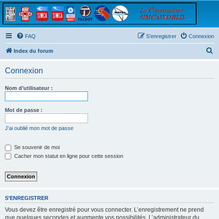
FAQ
S’enregistrer
Connexion
R
Index du forum
e
Connexion
c
h
Nom d’utilisateur :
e
r
Mot de passe :
c
J’ai oublié mon mot de passe
h
e
Se souvenir de moi
Cacher mon statut en ligne pour cette session
r
S’ENREGISTRER
Vous devez être enregistré pour vous connecter. L’enregistrement ne prend
que quelques secondes et augmente vos possibilités. L’administrateur du