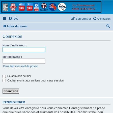
FAQ
S’enregistrer
Connexion
R
Index du forum
e
Connexion
c
h
Nom d’utilisateur :
e
r
Mot de passe :
c
J’ai oublié mon mot de passe
h
e
Se souvenir de moi
Cacher mon statut en ligne pour cette session
r
S’ENREGISTRER
Vous devez être enregistré pour vous connecter. L’enregistrement ne prend
que quelques secondes et augmente vos possibilités. L’administrateur du